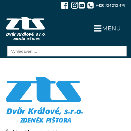
+420 724 212 479
MENU
Search
for: