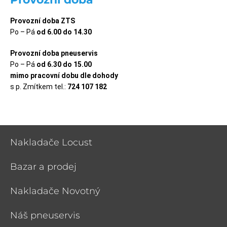
Provozní doba ZTS
Po – Pá
od 6.00 do 14.30
Provozní doba pneuservis
Po – Pá
od 6.30 do 15.00
mimo pracovní dobu dle dohody
s p. Zmítkem tel.:
724 107 182
Nakladače Locust
Bazar a prodej
Nakladače Novotný
Náš pneuservis