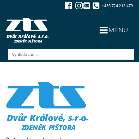
+420 724 212 479
MENU
Search
for: