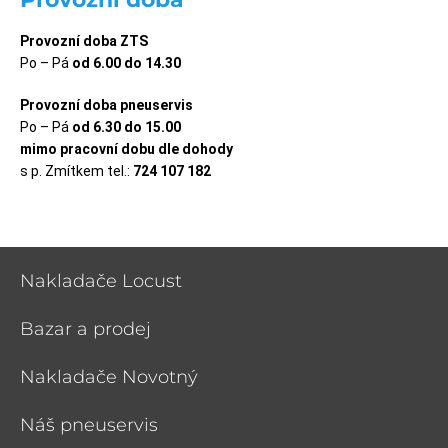
Provozní doba ZTS
Po – Pá
od 6.00 do 14.30
Provozní doba pneuservis
Po – Pá
od 6.30 do 15.00
mimo pracovní dobu dle dohody
s p. Zmítkem tel.:
724 107 182
Nakladače Locust
Bazar a prodej
Nakladače Novotný
Náš pneuservis