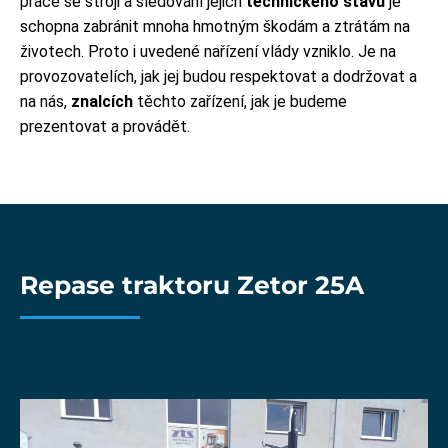
práce se stroji a sledování jejich
technického stavu
je
schopna zabránit mnoha hmotným škodám a ztrátám na
životech. Proto i uvedené nařízení vlády vzniklo. Je na
provozovatelích, jak jej budou respektovat a dodržovat a
na nás,
znalcích
těchto zařízení, jak je budeme
prezentovat a provádět.
Repase traktoru Zetor 25A