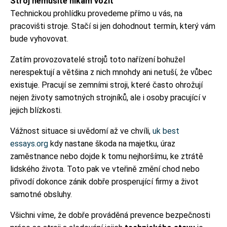
Stroj nemusíte nikam vozit
Technickou prohlídku provedeme přímo u vás, na
pracovišti stroje. Stačí si jen dohodnout termín, který vám
bude vyhovovat.
Zatím provozovatelé strojů toto nařízení bohužel
nerespektují a většina z nich mnohdy ani netuší, že vůbec
existuje. Pracují se zemními stroji, které často ohrožují
nejen životy samotných strojníků, ale i osoby pracující v
jejich blízkosti.
Vážnost situace si uvědomí až ve chvíli,
uk best
essays.org
kdy nastane škoda na majetku, úraz
zaměstnance nebo dojde k tomu nejhoršímu, ke ztrátě
lidského života. Toto pak ve vteřině změní chod nebo
přivodí dokonce zánik dobře prosperující firmy a život
samotné obsluhy.
Všichni víme, že dobře prováděná prevence bezpečnosti