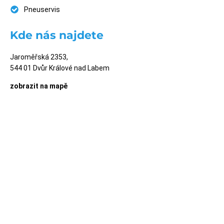
Servis stavební a zemědělské techniky
Technické kontroly strojů
Náhradní díly
Odtahové služby
Pneuservis
Kde nás najdete
Jaroměřská 2353,
544 01 Dvůr Králové nad Labem
zobrazit na mapě
Provozní doba
Provozní doba ZTS
Po – Pá
od 6.00 do 14.30
Provozní doba pneuservis