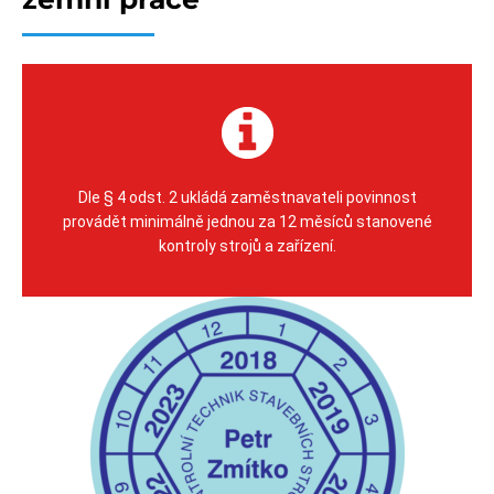
Dle § 4 odst. 2 ukládá zaměstnavateli povinnost
provádět minimálně jednou za 12 měsíců stanovené
kontroly strojů a zařízení.