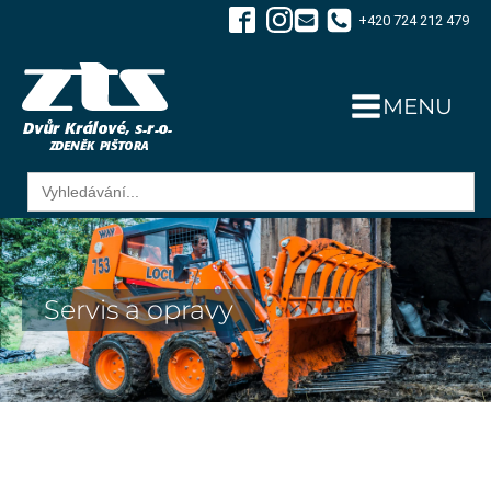
+420 724 212 479
MENU
Search
for:
Servis a opravy