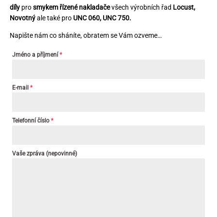
díly
pro
smykem řízené nakladače
všech výrobních řad
Locust,
Novotný
ale také pro
UNC 060, UNC 750.
Napište nám co sháníte, obratem se Vám ozveme…
Jméno a příjmení
*
E-mail
*
Telefonní číslo
*
Vaše zpráva (nepovinné)