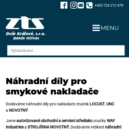
+420 724 212 479
MENU
Search
for:
Náhradní díly pro
smykové nakladače
Dodáváme náhradní díly pro nakladače značek
LOCUST
,
UNC
a
NOVOTNÝ
.
Jsme
autorizované obchodní a servisní středisko
značky
WAY
Industries
a
STROJÍRNA NOVOTNÝ.
Dodáváme veškeré
ná
hradní