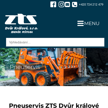
+420 724 212 479
MENU
Search
for:
Pneuservis
Pneuservis ZTS Dvůr králové