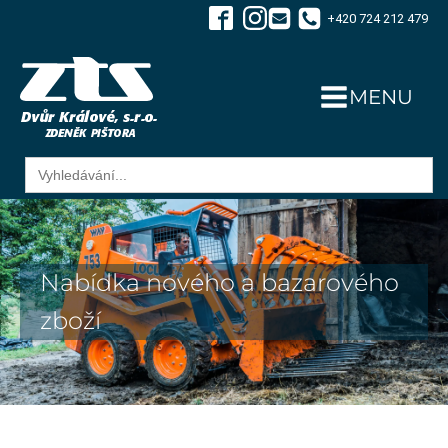
+420 724 212 479
MENU
Search
for:
Nabídka nového a bazarového
zboží