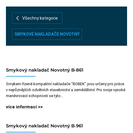
rubriky-bazar
Všechny kategorie
SMYKOVÉ NAKLADAČE NOVOTNÝ
Smykový nakladač Novotný B‑861
Smykem řízené kompaktní nakladače “BOBEK” jsou určeny pro práce
v nejrůznějších odvětvích stavebnictví a zemědělství. Pro svoje vysoké
manévrovací schopnosti se tyto…
více informací >>
Smykový nakladač Novotný B‑961