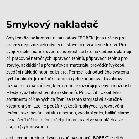
Smykový nakladač
Smykem řízené kompaktní nakladače “BOBEK” jsou určeny pro
práce v nejrůznějších odvětvích stavebnictví a zemědělství. Pro
svoje vysoké manévrovací schopnosti se tyto nakladače uplatňují
při pracovně náročných úpravách terénů, přípravách terénu pro
stavby, nakládání a přemísťování materiálu, provádění výkopů,
zvedání nákladů např. palet atd. Pomocí jednoduchého systému
rychloupínače je možné snadno a rychle připojovat i uvolňovat
různá přídavná zařízení, která značně rozšiřují pracovní možnosti
– tedy využitelnost těchto nakladačů. Při použití rozsáhlého
sortimentu přídavných zařízení se tento stroj stává skutečně
všestranným. Lze ho použít k výkopům, skrývce, vyrovnávání
terénu, rozrušování asfaltu a betonu, zvedání palet, balíků slámy,
sena, šetří těžkou ruční práci při manipulaci ve stodolách a ve
stájích (vyhrnování,…)
Jedinečnou předností všech typů nakladačů „BOBEK” je jejich