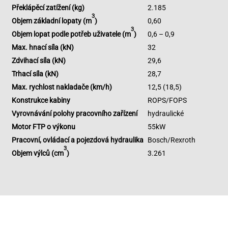
Překlápěcí zatížení (kg)
2.185
3
Objem základní lopaty (m
)
0,60
3
Objem lopat podle potřeb uživatele (m
)
0,6 – 0,9
Max. hnací síla (kN)
32
Zdvihací síla (kN)
29,6
Trhací síla (kN)
28,7
Max. rychlost nakladače (km/h)
12,5 (18,5)
Konstrukce kabiny
ROPS/FOPS
Vyrovnávání polohy pracovního zařízení
hydraulické
Motor FTP o výkonu
55kW
Pracovní, ovládací a pojezdová hydraulika
Bosch/Rexroth
3
Objem výlců (cm
)
3.261