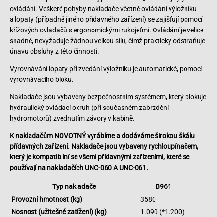
ovládání. Veškeré pohyby nakladače včetně ovládání výložníku
a lopaty (případně jiného přídavného zařízení) se zajišťují pomocí
křížových ovladačů s ergonomickými rukojeťmi. Ovládání je velice
snadné, nevyžaduje žádnou velkou sílu, čímž prakticky odstraňuje
únavu obsluhy z této činnosti.
Vyrovnávání lopaty při zvedání výložníku je automatické, pomocí
vyrovnávacího bloku.
Nakladače jsou vybaveny bezpečnostním systémem, který blokuje
hydraulický ovládací okruh (při současném zabrzdění
hydromotorů) zvednutím závory v kabině.
K nakladačům NOVOTNÝ vyrábíme a dodáváme širokou škálu
přídavných zařízení. Nakladače jsou vybaveny rychloupínačem,
který je kompatibilní se všemi přídavnými zařízeními, které se
používají na nakladačích UNC-060 A UNC-061.
Typ nakladače
B961
Provozní hmotnost (kg)
3580
Nosnost (užitešné zatížení) (kg)
1.090 (*1.200)