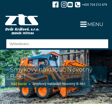
+420 724 212 479
MENU
Search
for:
Smykový nakladač Novotný
B‑961
Náš bazar
»
Smykový nakladač Novotný B‑961