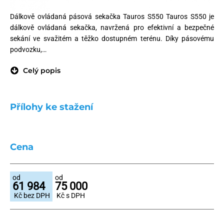
Dálkově ovládaná pásová sekačka Tauros S550 Tauros S550 je
dálkově ovládaná sekačka, navržená pro efektivní a bezpečné
sekání ve svažitém a těžko dostupném terénu. Díky pásovému
podvozku,…
Celý popis
Přílohy ke stažení
Cena
od
od
61 984
75 000
Kč bez DPH
Kč s DPH