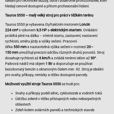
Ideální pro technické služby, obce i soukromé provozovatele, kteří
hledají cenově dostupné a přitom profesionální řešení.
Tauros S550 – malý velký stroj pro práci v těžkém terénu
Tauros S550 je vybavena čtyřtaktním motorem
Loncin
224 cm³
s výkonem
9,5 HP
a
elektrickým startem
. Ovládání
probíhá plně na dálku – včetně startu, zastavení, nastavení
rychlosti, směru jízdy a výšky sečení. Pracovní
šířka
550 mm
a nastavitelná výška sečení v rozmezí
20 –
150 mm
umožňují precizní údržbu různých druhů porostů. Stroj
dosahuje rychlosti až
6 km/h
a zvládá terénní sklon až
30°
.
Palivová nádrž má objem
1 litr
a doporučuje se používat
bezolovnatý benzín s oktanovým číslem min. 92. Stroj je ideální
pro svahy, příkopy, remízky a těžko dostupné parcely.
Možnosti využití stroje
Tauros S550
se hodí pro:
Svahy a příkopy podél silnic, cyklostezek a vodních toků
Údržbu zeleně v těžko přístupných nebo nebezpečných
oblastech
Zeleň kolem solárních panelů a technických staveb