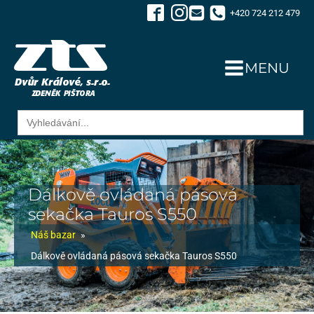
+420 724 212 479
MENU
Search
for:
Dálkově ovládaná pásová
sekačka Tauros S550
Náš bazar
»
Dálkově ovládaná pásová sekačka Tauros S550