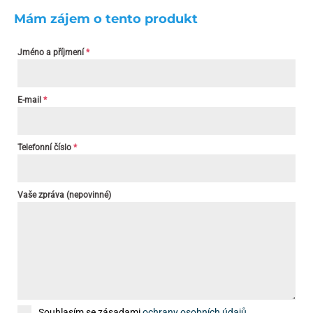
Mám zájem o tento produkt
Jméno a příjmení
*
E-mail
*
Telefonní číslo
*
Vaše zpráva (nepovinné)
Souhlasím se zásadami
ochrany osobních údajů
.