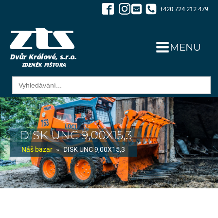
+420 724 212 479
MENU
Search
for:
DISK UNC 9,00X15,3
Náš bazar
»
DISK UNC 9,00X15,3