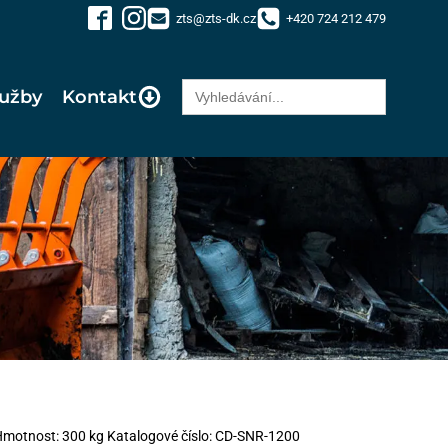
zts@zts-dk.cz
+420 724 212 479
Search
lužby
Kontakt
for:
Hmotnost: 300 kg Katalogové číslo: CD-SNR-1200