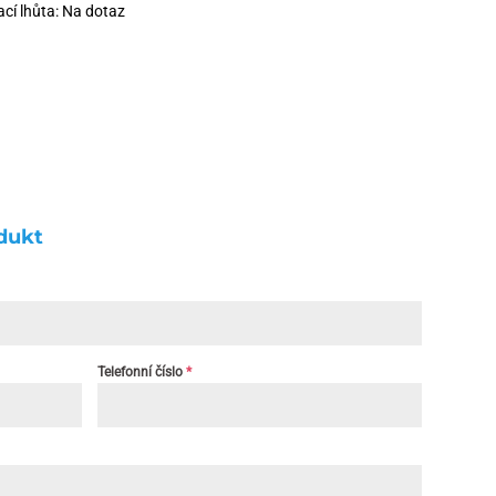
cí lhůta: Na dotaz
dukt
Telefonní číslo
*