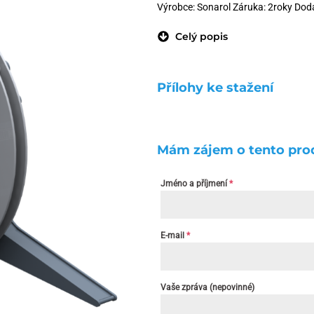
Výrobce: Sonarol Záruka: 2roky Doda
Celý popis
Přílohy ke stažení
Mám zájem o tento pro
Jméno a příjmení
*
E-mail
*
Vaše zpráva (nepovinné)