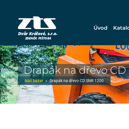
Úvod
Katal
Drapák na dřevo CD
Náš bazar
»
Drapák na dřevo CD SNR 1200