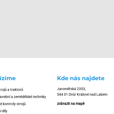
ízíme
Kde nás najdete
Jaroměřská 2353,
trojů a traktorů
544 01 Dvůr Králové nad Labem
tavební a zemědělské techniky
zobrazit na mapě
é kontroly strojů
 díly