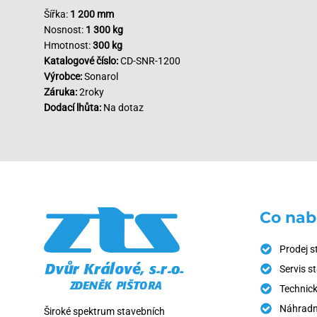
Šířka:
1 200 mm
Nosnost:
1 300 kg
Hmotnost:
300 kg
Katalogové číslo:
CD-SNR-1200
Výrobce:
Sonarol
Záruka:
2roky
Dodací lhůta:
Na dotaz
Co nab
Prodej s
Servis s
Technick
Náhradní
Široké spektrum stavebních