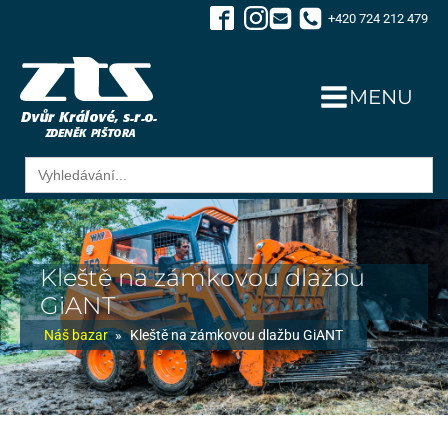
+420 724 212 479
MENU
Search
for:
Kleště na zámkovou dlažbu
GiANT
Náš bazar
»
Kleště na zámkovou dlažbu GiANT