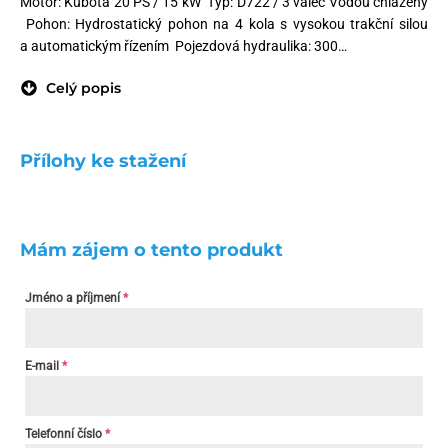
Motor: Kubota 20 PS / 15 kW Typ: D722 / 3 válec Vodou chlazený
Pohon: Hydrostatický pohon na 4 kola s vysokou trakční silou
a automatickým řízením Pojezdová hydraulika: 300…
Celý popis
Přílohy ke stažení
Mám zájem o tento produkt
Jméno a příjmení
*
E-mail
*
Telefonní číslo
*