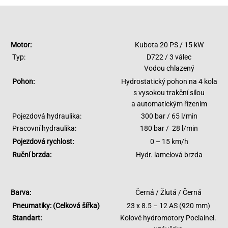
Motor:
Kubota 20 PS / 15 kW
Typ:
D722 / 3 válec
Vodou chlazený
Pohon:
Hydrostatický pohon na 4 kola
s vysokou trakční silou
a automatickým řízením
Pojezdová hydraulika:
300 bar / 65 l/min
Pracovní hydraulika:
180 bar / 28 l/min
Pojezdová rychlost:
0 – 15 km/h
Ruční brzda:
Hydr. lamelová brzda
Barva:
Černá / Žlutá / Černá
Pneumatiky: (Celková šířka)
23 x 8.5 – 12 AS (920 mm)
Standart:
Kolové hydromotory Poclainel.