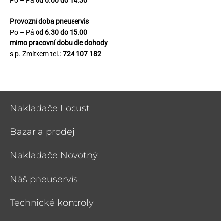
Po – Pá
od 6.00 do 14.30
Provozní doba pneuservis
Po – Pá
od 6.30 do 15.00
mimo pracovní dobu dle dohody
s p. Zmítkem tel.:
724 107 182
Nakladače Locust
Bazar a prodej
Nakladače Novotný
Náš pneuservis
Technické kontroly