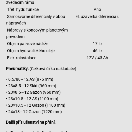
zvedacím rámu
Třetí hydr. funkce
Ano
Samosvorné diferenciály v obou
El. uzávěrka diferenciálu
nápravách
Nápravy s koncovým planetovým
–
převodem
Objem palivové nádrže
17 ltr
Objem hydraulického oleje
46 ltr
Elektroinstalace
12V / 43 Ah
Pneumatiky:
(Celková šířka nakladače)
• 6.5/80 – 12 AS (875 mm)
• 23×8.5 – 12 Skid (960 mm)
• 23×8.5 – 12 Gazon (960 mm)
• 23×10.5 – 12 AS (1100 mm)
• 23×10.5 – 12 Gazon (1100 mm)
• 24×13 – 12 Gazon (1220 mm)
Další příslušenství na přání.