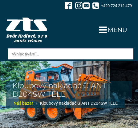
+420 724 212 479
MENU
Search
for:
Kloubový nakladač GiANT
D204SW TELE
Náš bazar
»
Kloubový nakladač GiANT D204SW TELE