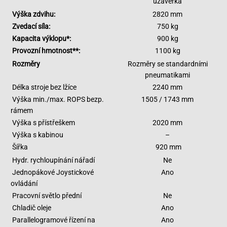
uzávěrka
Výška zdvihu:
2820 mm
Zvedací síla:
750 kg
Kapacita výklopu*:
900 kg
Provozní hmotnost**:
1100 kg
Rozměry
Rozměry se standardními
pneumatikami
Délka stroje bez lžíce
2240 mm
Výška min./max. ROPS bezp.
1505 / 1743 mm
rámem
Výška s přístřeškem
2020 mm
Výška s kabinou
–
Šířka
920 mm
Hydr. rychloupínání nářadí
Ne
Jednopákové Joystickové
Ano
ovládání
Pracovní světlo přední
Ne
Chladič oleje
Ano
Parallelogramové řízení na
Ano