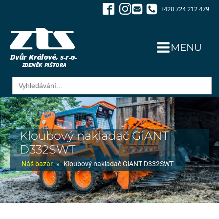
+420 724 212 479
MENU
Search
for:
Kloubový nakladač GiANT
D332SWT
Náš bazar
»
Kloubový nakladač GiANT D332SWT