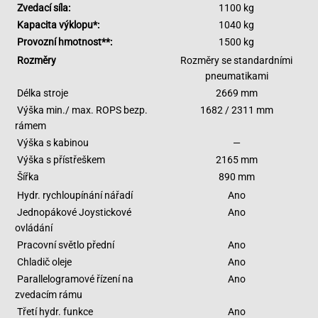
Zvedací síla:
1100 kg
Kapacita výklopu*:
1040 kg
Provozní hmotnost**:
1500 kg
Rozměry
Rozměry se standardními
pneumatikami
Délka stroje
2669 mm
Výška min./ max. ROPS bezp.
1682 / 2311 mm
rámem
Výška s kabinou
—
Výška s přístřeškem
2165 mm
Šířka
890 mm
Hydr. rychloupínání nářadí
Ano
Jednopákové Joystickové
Ano
ovládání
Pracovní světlo přední
Ano
Chladič oleje
Ano
Parallelogramové řízení na
Ano
zvedacím rámu
Třetí hydr. funkce
Ano