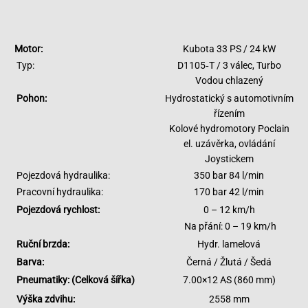
Motor:
Kubota 33 PS / 24 kW
Typ:
D1105‑T / 3 válec, Turbo
Vodou chlazený
Pohon:
Hydrostatický s automotivním
řízením
Kolové hydromotory Poclain
el. uzávěrka, ovládání
Joystickem
Pojezdová hydraulika:
350 bar 84 l/min
Pracovní hydraulika:
170 bar 42 l/min
Pojezdová rychlost:
0 – 12 km/h
Na přání: 0 – 19 km/h
Ruční brzda:
Hydr. lamelová
Barva:
Černá / Žlutá / Šedá
Pneumatiky: (Celková šířka)
7.00×12 AS (860 mm)
Výška zdvihu:
2558 mm