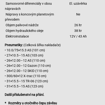
Samosvorné diferenciály v obou
El. uzávěrka
nápravách
Nápravy s koncovým planetovým
Ne
převodem
Objem palivové nádrže
26 ltr
Objem hydraulického oleje
38 ltr
Elektroinstalace
12V / 43 Ah
Pneumatiky:
(Celková šířka nakladače)
• 10.0/75×15.3 AS (101 cm)
• 27×10.5 – 15 AS (103 cm)
• 26×12.00 – 12 AS (110 cm)
• 26×12.00 – 12 Gazon (110 cm)
• 26×12.00 – 12 SKID (110 cm)
• 300/60×12 X‑trac (110 cm)
• 31×15.5 – 15 TR-06 (123 cm)
• 31×15.5 – 15 AS (123 cm)
Další přís
lušenství na přání.
* Rozměry u otočného čepu závěsu