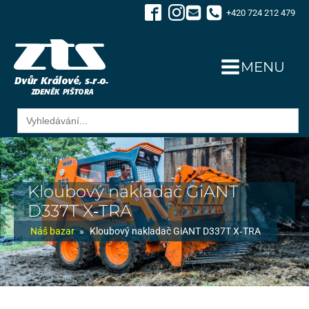
+420 724 212 479
MENU
Search
for:
Kloubový nakladač GiANT
D337T X‑TRA
Náš bazar
»
Kloubový nakladač GiANT D337T X‑TRA