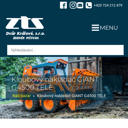
+420 724 212 479
MENU
Search
for:
Kloubový nakladač GiANT
G4500 TELE
Náš bazar
»
Kloubový nakladač GiANT G4500 TELE