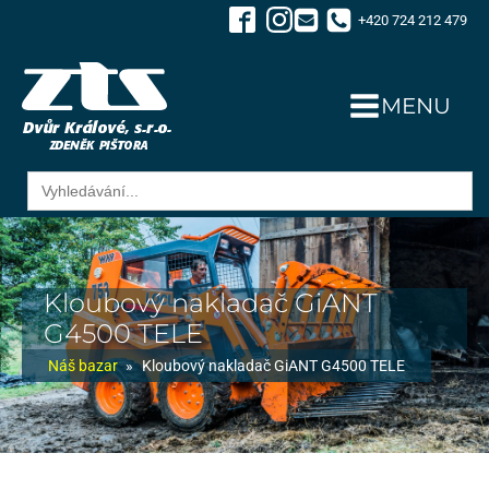
+420 724 212 479
MENU
Search
for:
Kloubový nakladač GiANT
G4500 TELE
Náš bazar
»
Kloubový nakladač GiANT G4500 TELE