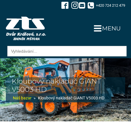
+420 724 212 479
MENU
Search
for:
Kloubový nakladač GiANT
V5003 HD
Náš bazar
»
Kloubový nakladač GiANT V5003 HD