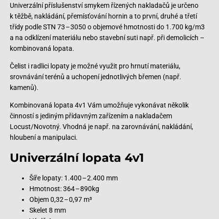
Univerzální příslušenství smykem řízených nakladačů je určeno
k těžbě, nakládání, přemísťování hornin a to první, druhé a třetí
třídy podle STN 73 – 3050 o objemové hmotnosti do 1.700 kg/m3
a na odklízení materiálu nebo stavební suti např. při demolicích –
kombinovaná lopata.
Čelist i radlici lopaty je možné využit pro hrnutí materiálu,
srovnávání terénů a uchopení jednotlivých břemen (např.
kamenů).
Kombinovaná lopata 4v1 Vám umožňuje vykonávat několik
činností s jediným přídavným zařízením a nakladačem
Locust/Novotný. Vhodná je např. na zarovnávání, nakládání,
hloubení a manipulaci.
Univerzální lopata 4v1
Šíře lopaty: 1.400 – 2.400 mm
Hmotnost: 364 – 890kg
Objem 0,32 – 0,97 m³
Skelet 8 mm