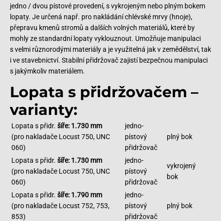
jedno / dvou pístové provedení, s vykrojeným nebo plným bokem
lopaty. Je určená např. pro nakládání chlévské mrvy (hnoje),
přepravu kmenů stromů a dalších volných materiálů, které by
mohly ze standardní lopaty vyklouznout. Umožňuje manipulaci
s velmi různorodými materiály a je využitelná jak v zemědělství, tak
i ve stavebnictví. Stabilní přidržovač zajistí bezpečnou manipulaci
s jakýmkoliv materiálem.
Lopata s přidržovačem –
varianty:
Lopata s přidr.
šíře: 1.730 mm
jedno-
(pro nakladače Locust 750, UNC
pístový
plný bok
060)
přidržovač
Lopata s přidr.
šíře: 1.730 mm
jedno-
vykrojený
(pro nakladače Locust 750, UNC
pístový
bok
060)
přidržovač
Lopata s přidr.
šíře: 1.790 mm
jedno-
(pro nakladače Locust 752, 753,
pístový
plný bok
853)
přidržovač