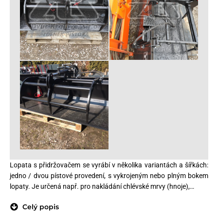
Lopata s přidržovačem se vyrábí v několika variantách a šířkách:
jedno / dvou pístové provedení, s vykrojeným nebo plným bokem
lopaty. Je určená např. pro nakládání chlévské mrvy (hnoje),…
Celý popis