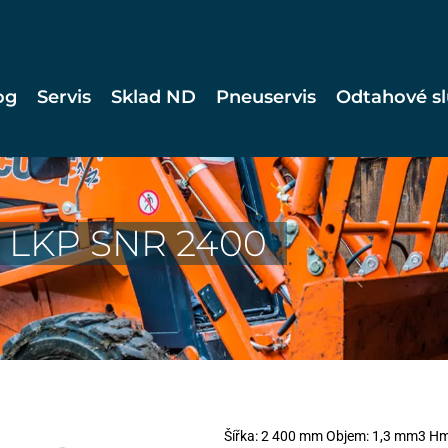
og
Servis
Sklad ND
Pneuservis
Odtahové s
m LKP SNR 2400
Šířka: 2 400 mm Objem: 1,3 mm3 Hm