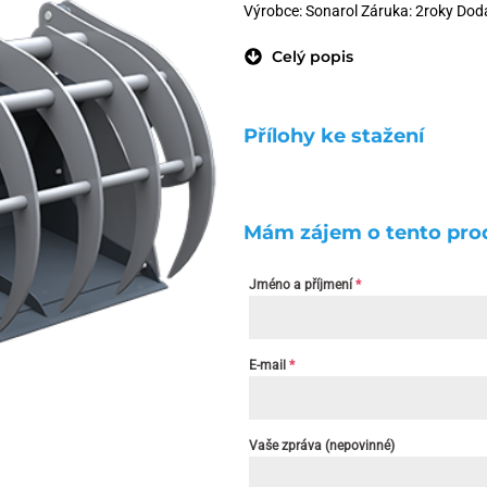
Výrobce: Sonarol Záruka: 2roky Doda
Celý popis
Přílohy ke stažení
Mám zájem o tento pro
Jméno a příjmení
*
E-mail
*
Vaše zpráva (nepovinné)