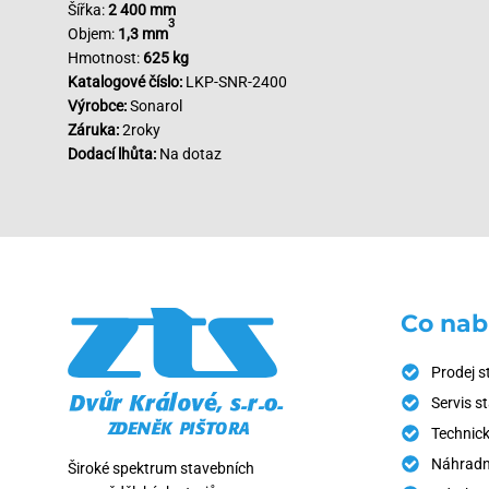
Šířka:
2 400 mm
3
Objem:
1,3 mm
Hmotnost:
625 kg
Katalogové číslo:
LKP-SNR-2400
Výrobce:
Sonarol
Záruka:
2roky
Dodací lhůta:
Na dotaz
Co nab
Prodej s
Servis s
Technick
Náhradní
Široké spektrum stavebních