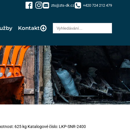
zts@zts-dk.cz
+420 724 212 479
Search
lužby
Kontakt
for:
otnost: 625 kg Katalogové číslo: LKP-SNR-2400