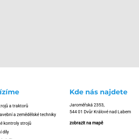
ízíme
Kde nás najdete
Jaroměřská 2353,
trojů a traktorů
544 01 Dvůr Králové nad Labem
tavební a zemědělské techniky
zobrazit na mapě
é kontroly strojů
 díly