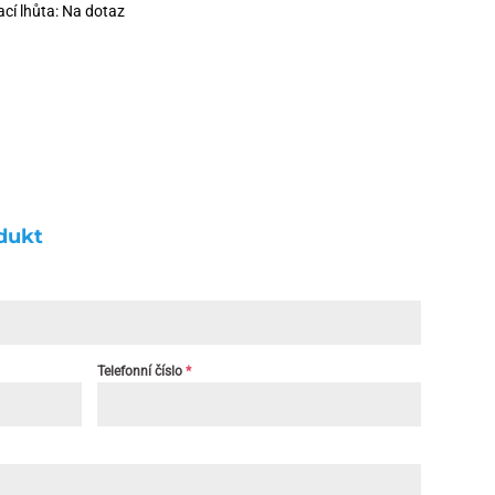
cí lhůta: Na dotaz
dukt
Telefonní číslo
*