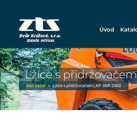
Úvod
Katal
Lžíce s přidržovače
Náš bazar
»
Lžíce s přidržovačem LKP SNR 2400