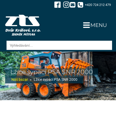
+420 724 212 479
MENU
Search
for:
Lžíce sypací PSA SNR 2000
Náš bazar
»
Lžíce sypací PSA SNR 2000