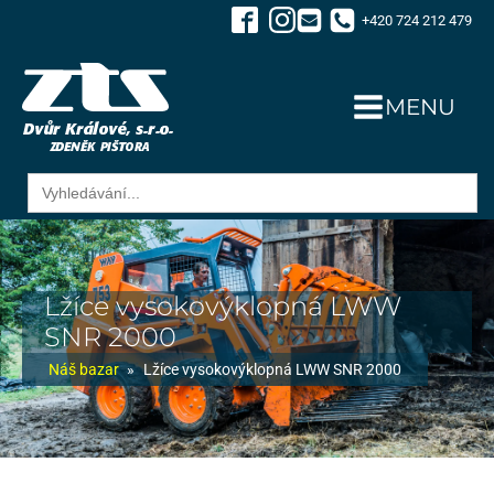
+420 724 212 479
MENU
Search
for:
Lžíce vysokovýklopná LWW
SNR 2000
Náš bazar
»
Lžíce vysokovýklopná LWW SNR 2000