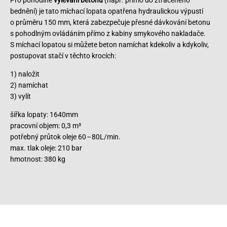
bednění) je tato míchací lopata opatřena hydraulickou výpustí
o průměru 150 mm, která zabezpečuje přesné dávkování betonu
s pohodlným ovládáním přímo z kabiny smykového nakladače.
S míchací lopatou si můžete beton namíchat kdekoliv a kdykoliv,
postupovat stačí v těchto krocích:
1) naložit
2) namíchat
3) vylít
šířka lopaty: 1640mm
pracovní objem: 0,3 m³
potřebný průtok oleje 60 – 80L/min.
max. tlak oleje: 210 bar
hmotnost: 380 kg