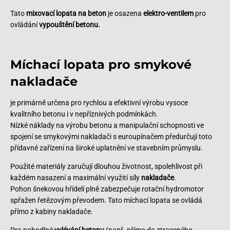
Tato
mixovací lopata na beton
je osazena
elektro-ventilem
pro
ovládání
vypouštění betonu.
Míchací lopata pro smykové
nakladače
je primárně určena pro rychlou a efektivní výrobu vysoce
kvalitního betonu i v nepříznivých podmínkách.
Nízké náklady na výrobu betonu a manipulační schopnosti ve
spojení se smykovými nakladači s euroupínačem předurčují toto
přídavné zařízení na široké uplatnění ve stavebním průmyslu.
Použité materiály zaručují dlouhou životnost, spolehlivost při
každém nasazení a maximální využití síly
nakladače
.
Pohon šnekovou hřídelí plně zabezpečuje rotační hydromotor
spřažen řetězovým převodem. Tato míchací lopata se ovládá
přímo z kabiny nakladače.
Pro pohodlné
vylévání betonu
(např. přímo do ztraceného