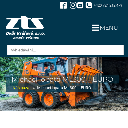
+420 724 212 479
MENU
Search
for:
Míchací lopata ML300 – EURO
Náš bazar
»
Míchací lopata ML300 – EURO