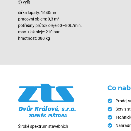
struktur przy minimalnych kosztach. Dodatkowo, zdolność do 
3) vylít
dostawców zewnętrznych.
šířka lopaty: 1640mm
pracovní objem: 0,3 m³
potřebný průtok oleje 60 – 80L/min.
max. tlak oleje: 210 bar
hmotnost: 380 kg
Co nab
Prodej s
Servis s
Technick
Náhradní
Široké spektrum stavebních