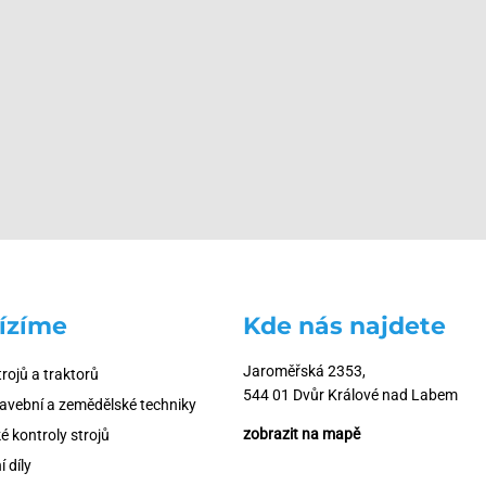
mieszania betonu na miejscu eliminuje potencjalne opóźnienia spowodo
ízíme
Kde nás najdete
Jaroměřská 2353,
trojů a traktorů
544 01 Dvůr Králové nad Labem
tavební a zemědělské techniky
zobrazit na mapě
é kontroly strojů
 díly