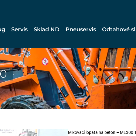
og
Servis
Sklad ND
Pneuservis
Odtahové s
00
Mixovací lopata na beton – ML300 Ta