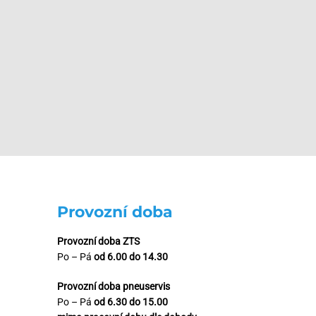
wane przez oczekiwanie na gotowe materiały do przybycia od
Provozní doba
Provozní doba ZTS
Po – Pá
od 6.00 do 14.30
Provozní doba pneuservis
Po – Pá
od 6.30 do 15.00