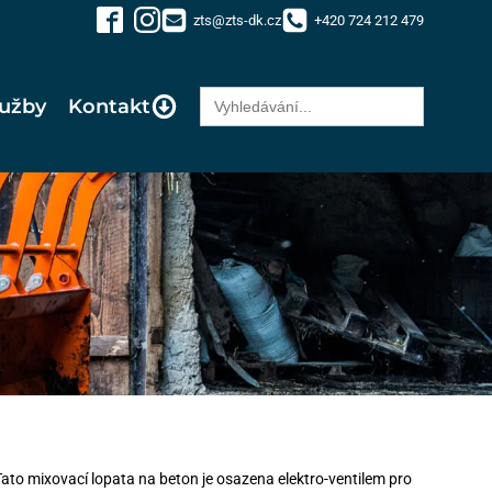
zts@zts-dk.cz
+420 724 212 479
Search
lužby
Kontakt
for:
to mixovací lopata na beton je osazena elektro-ventilem pro