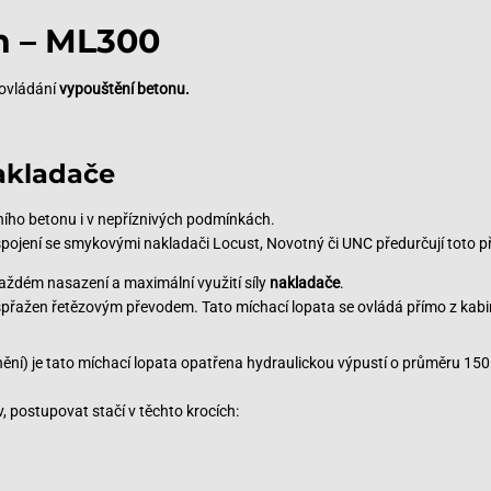
n – ML300
ovládání
vypouštění betonu.
akladače
tního betonu i v nepříznivých podmínkách.
pojení se smykovými nakladači Locust, Novotný či UNC předurčují toto př
 každém nasazení a maximální využití síly
nakladače
.
spřažen řetězovým převodem. Tato míchací lopata se ovládá přímo z kabi
rozrywki na wysokich stawkach, ale teraz operatorzy tych popularnych mi
ění) je tato míchací lopata opatřena hydraulickou výpustí o průměru 1
aszyny są kupowane przez kasyna w całym kraju, aby pomóc im w projekta
, postupovat stačí v těchto krocích:
ścicieli kasyn uważa, że długoterminowe oszczędności, jakie uzyskują dz
i łatwo zakończyć wszelkie niezbędne prace budowlane, ale mogą równie