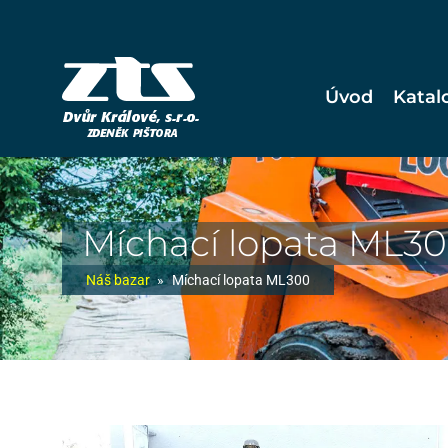
Úvod
Katal
Míchací lopata ML3
Náš bazar
»
Míchací lopata ML300