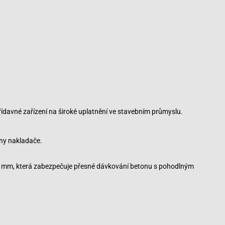
ídavné zařízení na široké uplatnění ve stavebním průmyslu.
ny nakladače.
ejsc do gry inwestują w narzędzie, które nie do końca pasuje
50 mm, která zabezpečuje přesné dávkování betonu s pohodlným
ch budowlanych, takich jak renowacja istniejących obiektów
ięki posiadaniu łopaty do mieszania betonu na miejscu,
ż użyć go do położenia fundamentów lub naprawy istniejących