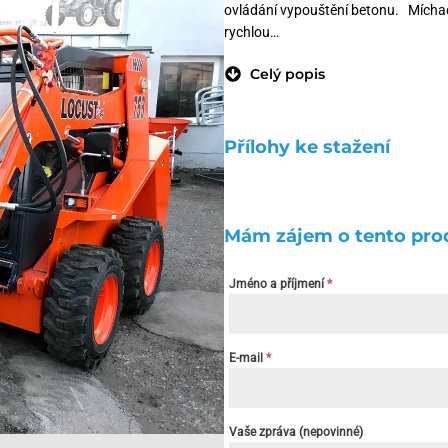
ovládání vypouštění betonu. Míchac
rychlou…
Celý popis
Přílohy ke stažení
Mám zájem o tento pro
Jméno a příjmení
*
E-mail
*
Vaše zpráva (nepovinné)