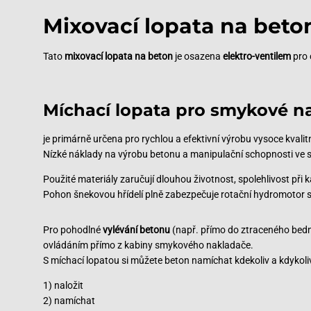
Mixovací lopata na beto
Tato
mixovací lopata na beton
je osazena
elektro-ventilem
pro 
Míchací lopata pro smykové n
je primárně určena pro rychlou a efektivní výrobu vysoce kvali
Nízké náklady na výrobu betonu a manipulační schopnosti ve s
Použité materiály zaručují dlouhou životnost, spolehlivost při
Pohon šnekovou hřídelí plně zabezpečuje rotační hydromotor 
Kasyna, takie jak
kasyno na prawdziwe pieniądze
, są znane z 
Pro pohodlné
vylévání betonu
(např. přímo do ztraceného bedn
do rachunku: łopaty do mieszania betonu. Te duże, ciężkie m
ovládáním přímo z kabiny smykového nakladače.
lub budowa nowych.
S míchací lopatou si můžete beton namíchat kdekoliv a kdykoliv
Koszt zakupu takiego sprzętu może być znaczny, ale wielu wła
1) naložit
z nawiązką go rekompensują. Nie tylko pozwala im to szybko 
2) namíchat