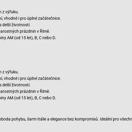
h z výfuku.
í, vhodné i pro úplné začátečnice.
s delší životností.
arostných prázdnin v Římě.
iny AM (od 15 let), B, C nebo D.
h z výfuku.
í, vhodné i pro úplné začátečnice.
s delší životností.
arostných prázdnin v Římě.
iny AM (od 15 let), B, C nebo D.
oboda pohybu, šarm Itálie a elegance bez kompromisů. Ideální pro všechny ž