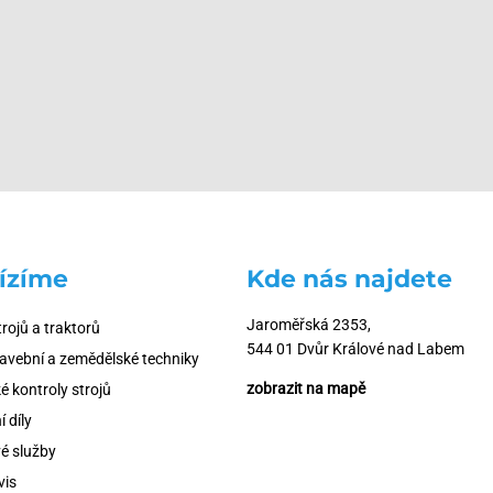
ízíme
Kde nás najdete
Jaroměřská 2353,
trojů a traktorů
544 01 Dvůr Králové nad Labem
tavební a zemědělské techniky
zobrazit na mapě
é kontroly strojů
 díly
é služby
vis