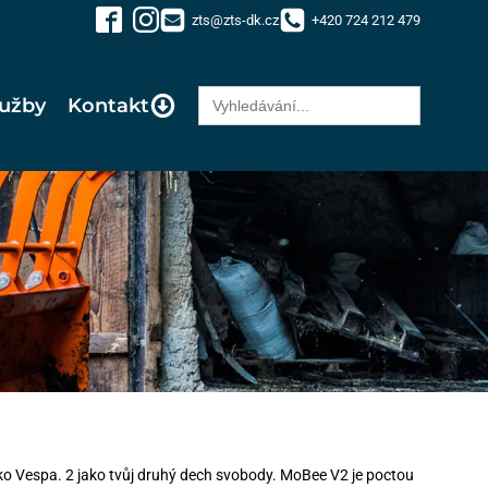
zts@zts-dk.cz
+420 724 212 479
Search
lužby
Kontakt
for:
ko Vespa. 2 jako tvůj druhý dech svobody. MoBee V2 je poctou