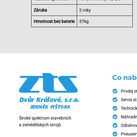
Záruka
2 roky
Hmotnost bez baterie
57kg
Co nab
Prodej s
Servis s
Technick
Náhradní
Široké spektrum stavebních
a zemědělských strojů
Odtahov
Pneuser