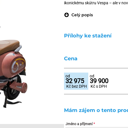
ikonickému skútru Vespa – ale v no
Celý popis
Přílohy ke stažení
Cena
od
od
32 975
39 900
Kč bez DPH
Kč s DPH
Mám zájem o tento pro
Jméno a příjmení
*