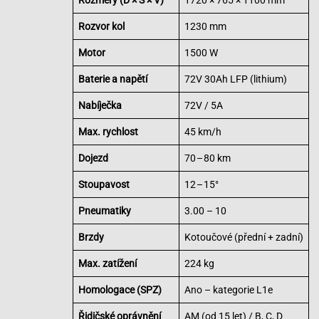
Rozměry (D × Š × V)
1720 × 765 × 1100 mm
Rozvor kol
1230 mm
Motor
1500 W
Baterie a napětí
72V 30Ah LFP (lithium)
Nabíječka
72V / 5A
Max. rychlost
45 km/h
Dojezd
70 – 80 km
Stoupavost
12 – 15°
Pneumatiky
3.00 – 10
Brzdy
Kotoučové (přední + zadní)
Max. zatížení
224 kg
Homologace (SPZ)
Ano – kategorie L1e
Řidičské oprávnění
AM (od 15 let) / B, C, D