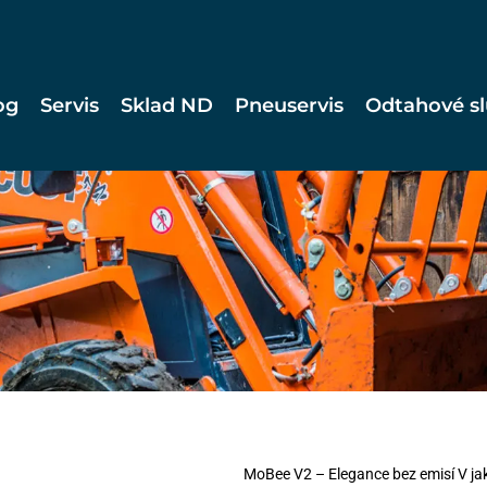
og
Servis
Sklad ND
Pneuservis
Odtahové s
MoBee V2 – Elegance bez emisí V ja