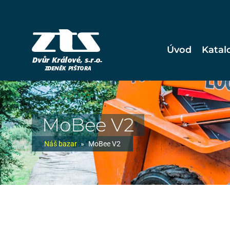
Úvod
Katal
MoBee V2
Náš bazar
»
MoBee V2