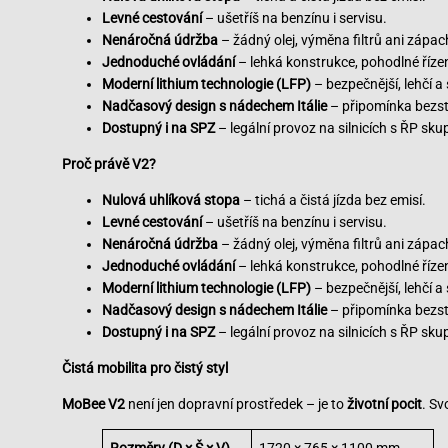
Levné cestování
– ušetříš na benzínu i servisu.
Nenáročná údržba
– žádný olej, výměna filtrů ani zápac
Jednoduché ovládání
– lehká konstrukce, pohodlné řízen
Moderní lithium technologie (LFP)
– bezpečnější, lehčí a 
Nadčasový design s nádechem Itálie
– připomínka bezst
Dostupný i na SPZ
– legální provoz na silnicích s ŘP skup
Proč právě V2?
Nulová uhlíková stopa
– tichá a čistá jízda bez emisí.
Levné cestování
– ušetříš na benzínu i servisu.
Nenáročná údržba
– žádný olej, výměna filtrů ani zápac
Jednoduché ovládání
– lehká konstrukce, pohodlné řízen
Moderní lithium technologie (LFP)
– bezpečnější, lehčí a 
Nadčasový design s nádechem Itálie
– připomínka bezst
Dostupný i na SPZ
– legální provoz na silnicích s ŘP skup
Čistá mobilita pro čistý styl
MoBee V2
není jen dopravní prostředek – je to
životní pocit
. Sv