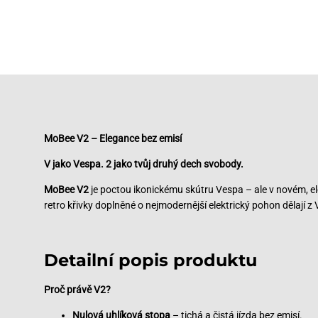
MoBee V2 – Elegance bez emisí
V jako Vespa. 2 jako tvůj druhý dech svobody.
MoBee V2
je poctou ikonickému skútru Vespa – ale v novém, ele
retro křivky doplněné o nejmodernější elektrický pohon dělají z
Detailní popis produktu
Proč právě V2?
Nulová uhlíková stopa
– tichá a čistá jízda bez emisí.