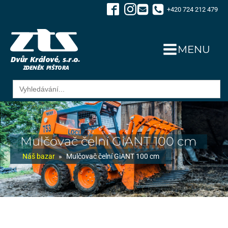
+420 724 212 479
MENU
Search
for:
Mulčovač čelní GiANT 100 cm
Náš bazar
»
Mulčovač čelní GiANT 100 cm