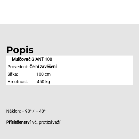
Popis
Mulčovač GiANT 100
Provedení:
Čelní zavěšení
Šířka:
100 cm
Hmotnost:
450 kg
Náklon: + 90° / – 40°
Příslešenství:
vč. protizávaží