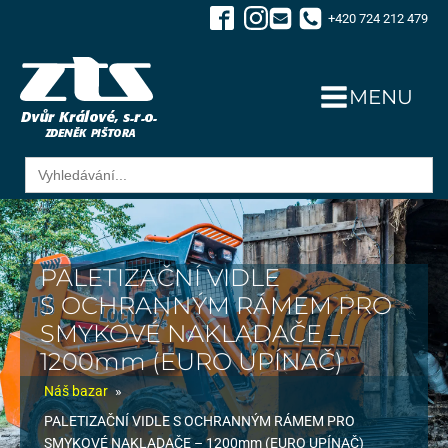
+420 724 212 479
MENU
Search
for:
PALETIZAČNÍ VIDLE
S OCHRANNÝM RÁMEM PRO
SMYKOVÉ NAKLADAČE –
1200mm (EURO UPÍNAČ)
Náš bazar
»
PALETIZAČNÍ VIDLE S OCHRANNÝM RÁMEM PRO
SMYKOVÉ NAKLADAČE – 1200mm (EURO UPÍNAČ)