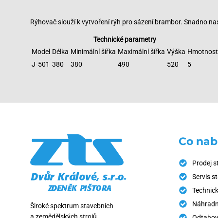
Rýhovač slouží k vytvoření rýh pro sázení brambor. Snadno nas
Technické parametry
Model
Délka
Minimální šířka
Maximální šířka
Výška
Hmotnost
J‑501
380
380
490
520
5
Co nab
Prodej s
Servis s
Technick
Náhradní
Široké spektrum stavebních
a zemědělských strojů
Odtahov