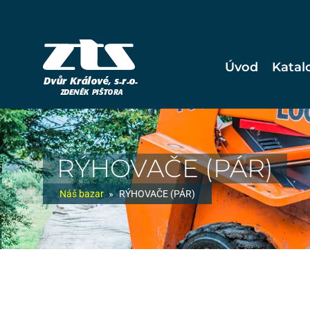
Úvod
Katal
RÝHOVAČE (PÁR)
Náš bazar
»
RÝHOVAČE (PÁR)