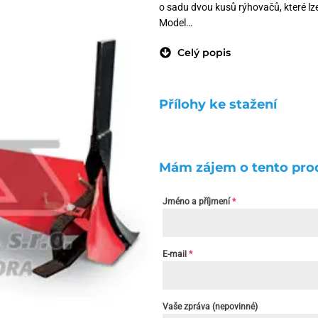
o sadu dvou kusů rýhovačů, které l
Model…
Celý popis
Přílohy ke stažení
Mám zájem o tento pro
Jméno a příjmení
*
E-mail
*
Vaše zpráva (nepovinné)