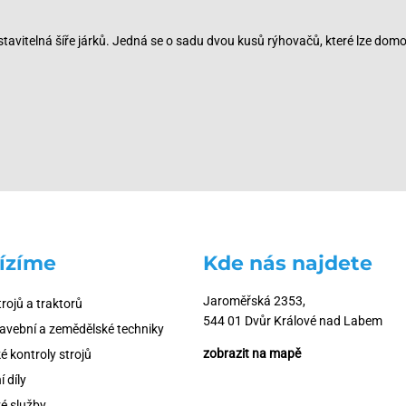
tavitelná šíře járků. Jedná se o sadu dvou kusů rýhovačů, které lze dom
ízíme
Kde nás najdete
Jaroměřská 2353,
trojů a traktorů
544 01 Dvůr Králové nad Labem
tavební a zemědělské techniky
zobrazit na mapě
é kontroly strojů
 díly
é služby