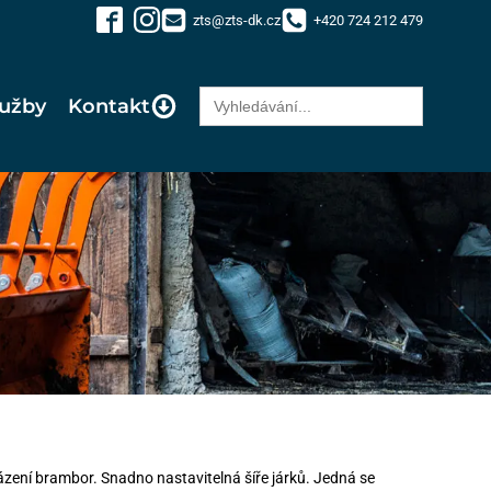
zts@zts-dk.cz
+420 724 212 479
Search
lužby
Kontakt
for:
ázení brambor. Snadno nastavitelná šíře járků. Jedná se