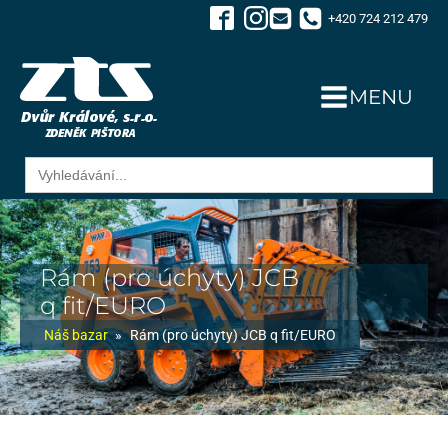
+420 724 212 479
MENU
Search
for:
Rám (pro úchyty) JCB
q fit/EURO
Náš bazar
»
Rám (pro úchyty) JCB q fit/EURO