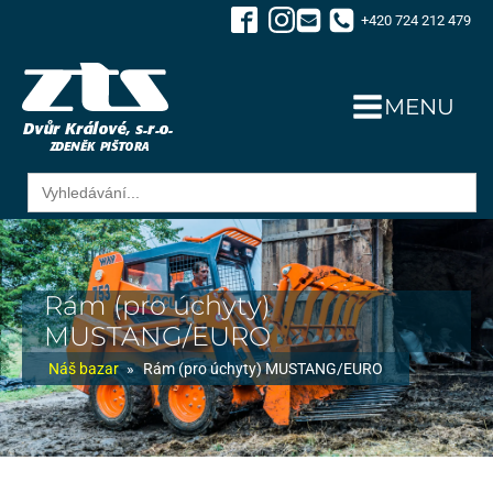
+420 724 212 479
MENU
Search
for:
Rám (pro úchyty)
MUSTANG/EURO
Náš bazar
»
Rám (pro úchyty) MUSTANG/EURO