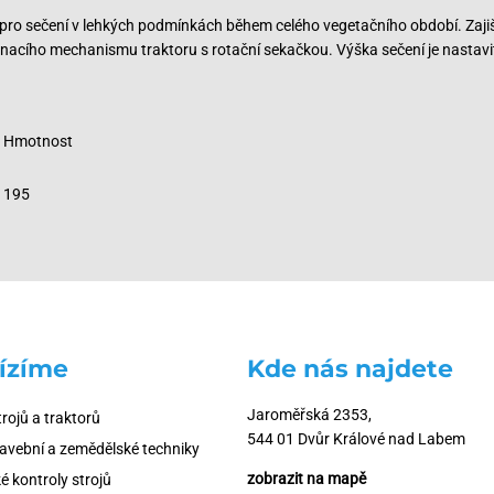
pro sečení v lehkých podmínkách během celého vegetačního období. Zajišť
 hnacího mechanismu traktoru s rotační sekačkou. Výška sečení je nastav
Hmotnost
195
ízíme
Kde nás najdete
Jaroměřská 2353,
trojů a traktorů
544 01 Dvůr Králové nad Labem
tavební a zemědělské techniky
zobrazit na mapě
é kontroly strojů