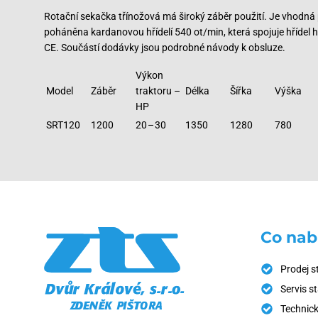
Rotační sekačka třínožová má široký záběr použití. Je vhodná 
poháněna kardanovou hřídelí 540 ot/min, která spojuje hřídel
CE. Součástí dodávky jsou podrobné návody k obsluze.
Výkon
Model
Záběr
traktoru –
Délka
Šířka
Výška
HP
SRT120
1200
20 – 30
1350
1280
780
Co nab
Prodej s
Servis s
Technick