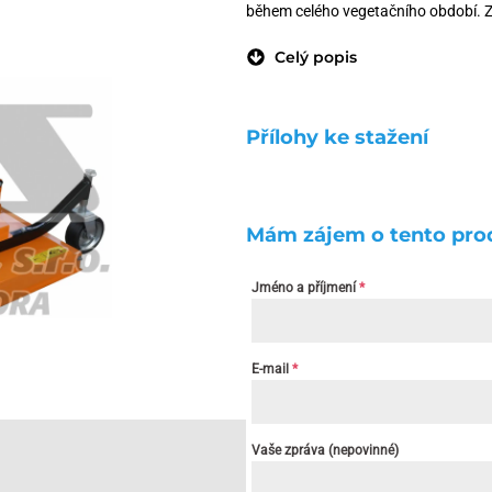
během celého vegetačního období. Za
Celý popis
Přílohy ke stažení
Mám zájem o tento pro
Jméno a příjmení
*
E-mail
*
Vaše zpráva (nepovinné)