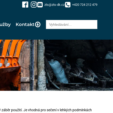
zts@zts-dk.cz
+420 724 212 479
Search
lužby
Kontakt
for:
 záběr použití. Je vhodná pro sečení v lehkých podmínkách