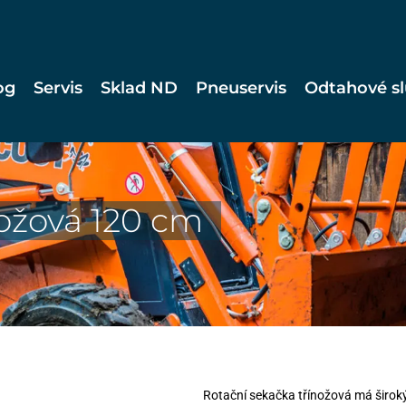
og
Servis
Sklad ND
Pneuservis
Odtahové s
nožová 120 cm
Rotační sekačka třínožová má široký