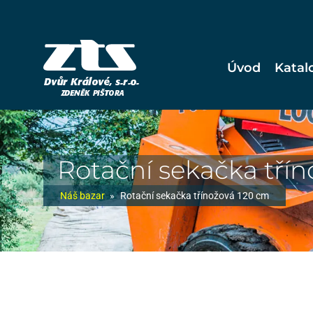
Úvod
Katal
Rotační sekačka tří
Náš bazar
»
Rotační sekačka třínožová 120 cm