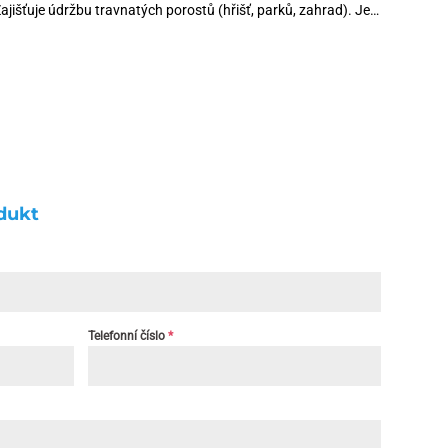
jišťuje údržbu travnatých porostů (hřišť, parků, zahrad). Je…
dukt
Telefonní číslo
*