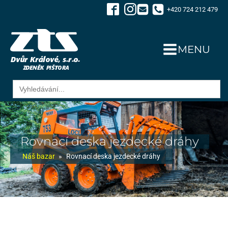
+420 724 212 479
MENU
Search
for:
Rovnací deska jezdecké dráhy
Náš bazar
»
Rovnací deska jezdecké dráhy