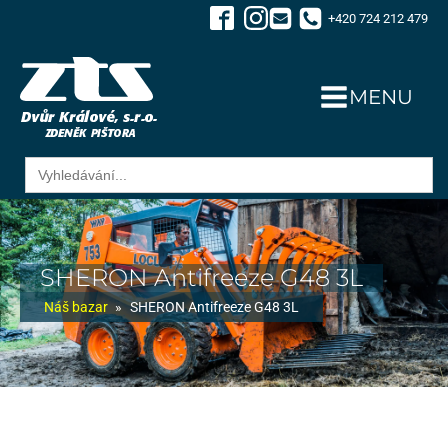
+420 724 212 479
MENU
Search
for:
SHERON Antifreeze G48 3L
Náš bazar
»
SHERON Antifreeze G48 3L