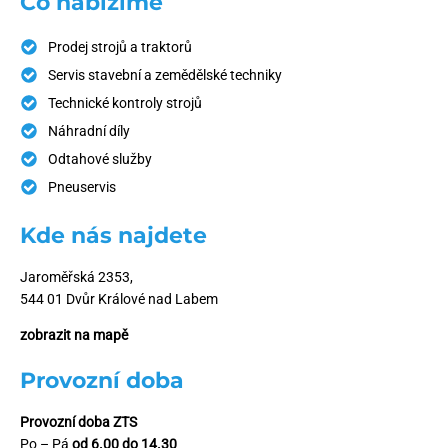
Co nabízíme
Prodej strojů a traktorů
Servis stavební a zemědělské techniky
Technické kontroly strojů
Náhradní díly
Odtahové služby
Pneuservis
Kde nás najdete
Jaroměřská 2353,
544 01 Dvůr Králové nad Labem
zobrazit na mapě
Provozní doba
Provozní doba ZTS
Po – Pá
od 6.00 do 14.30