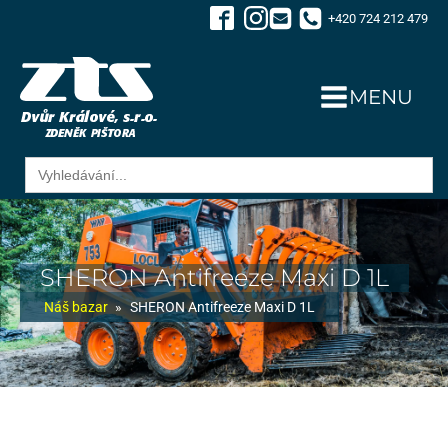
+420 724 212 479
MENU
Search
for:
SHERON Antifreeze Maxi D 1L
Náš bazar
»
SHERON Antifreeze Maxi D 1L