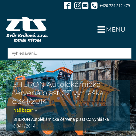
+420 724 212 479
MENU
Search
for:
SHERON Autolékárnička
červená plast CZ vyhláška
č.341/2014
Náš bazar
»
SHERON Autolékárnička červená plast CZ vyhláška
č.341/2014