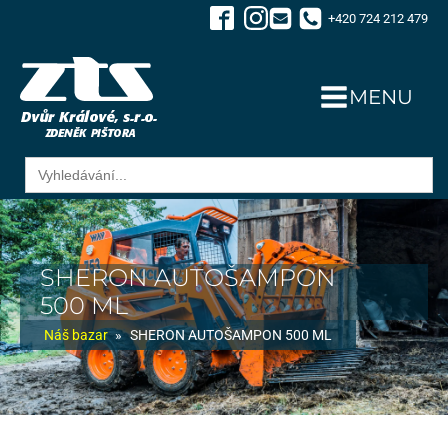
+420 724 212 479
MENU
Search
for:
SHERON AUTOŠAMPON
500 ML
Náš bazar
»
SHERON AUTOŠAMPON 500 ML