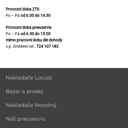
Provozní doba ZTS
Po – Pá
od 6.00 do 14.30
Provozní doba pneuservis
Po – Pá
od 6.30 do 15.00
mimo pracovní dobu dle dohody
s p. Zmítkem tel.:
724 107 182
Nakladače Locust
Bazar a prodej
Nakladače Novotný
Náš pneuservis