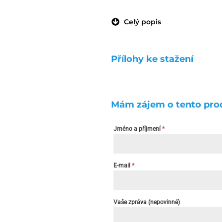
Celý popis
Přílohy ke stažení
Mám zájem o tento pro
Jméno a příjmení
*
E-mail
*
Vaše zpráva (nepovinné)