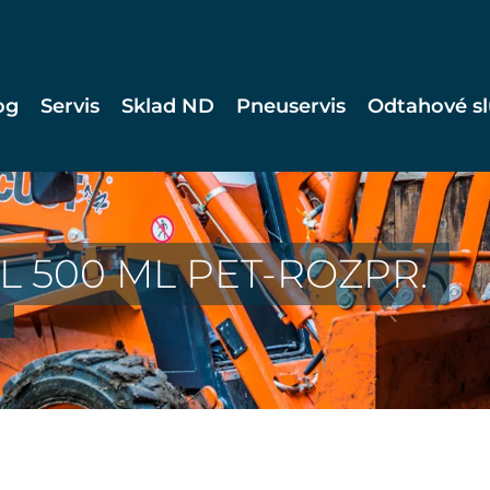
og
Servis
Sklad ND
Pneuservis
Odtahové s
L 500 ML PET-ROZPR.