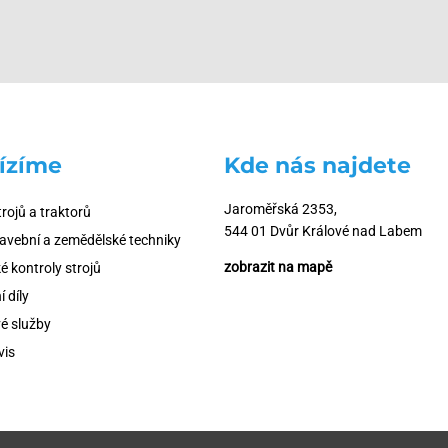
ízíme
Kde nás najdete
Jaroměřská 2353,
trojů a traktorů
544 01 Dvůr Králové nad Labem
tavební a zemědělské techniky
zobrazit na mapě
é kontroly strojů
 díly
é služby
vis