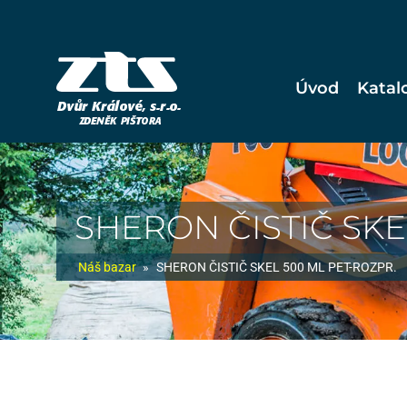
Úvod
Katal
SHERON ČISTIČ SKE
Náš bazar
»
SHERON ČISTIČ SKEL 500 ML PET-ROZPR.