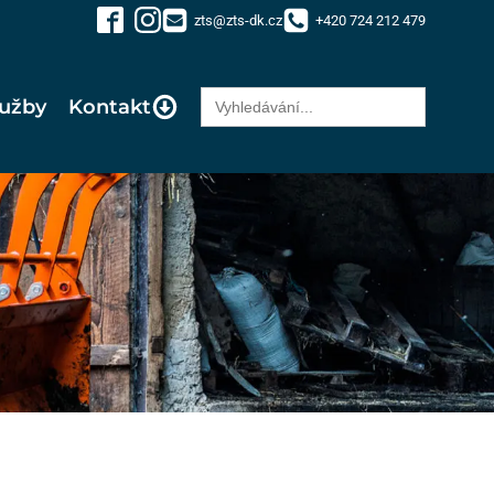
zts@zts-dk.cz
+420 724 212 479
Search
lužby
Kontakt
for: