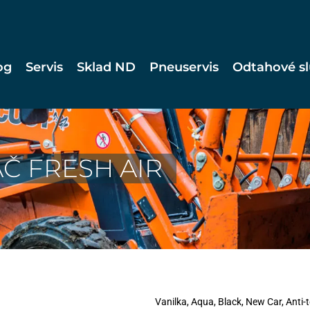
og
Servis
Sklad ND
Pneuservis
Odtahové s
Č FRESH AIR
Vanilka, Aqua, Black, New Car, Anti-t