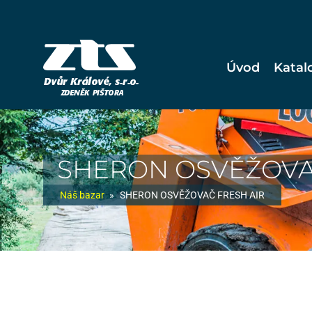
Úvod
Katal
SHERON OSVĚŽOVA
Náš bazar
»
SHERON OSVĚŽOVAČ FRESH AIR