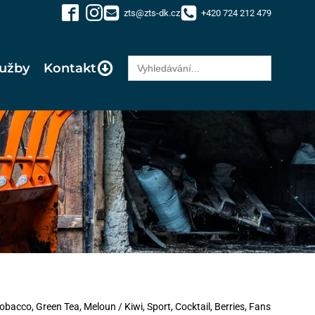
zts@zts-dk.cz
+420 724 212 479
Search
lužby
Kontakt
for:
obacco, Green Tea, Meloun / Kiwi, Sport, Cocktail, Berries, Fans