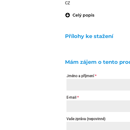
CZ
Celý popis
Přílohy ke stažení
Mám zájem o tento pro
Jméno a příjmení
*
E-mail
*
Vaše zpráva (nepovinné)