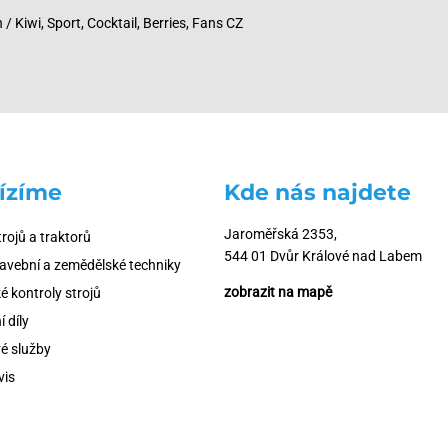
/ Kiwi, Sport, Cocktail, Berries, Fans CZ
ízíme
Kde nás najdete
Jaroměřská 2353,
trojů a traktorů
544 01 Dvůr Králové nad Labem
tavební a zemědělské techniky
zobrazit na mapě
é kontroly strojů
 díly
é služby
vis