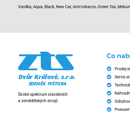
Vanilka, Aqua, Black, New Car, Anti-tobacco, Green Tea, Meloun 
Co nab
Prodej s
Servis s
Technick
Náhradní
Široké spektrum stavebních
a zemědělských strojů
Odtahov
Pneuser