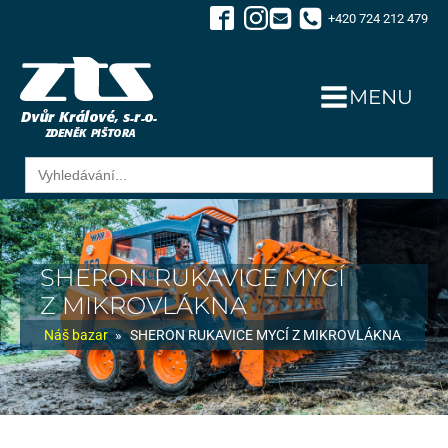
+420 724 212 479
MENU
Search
for:
SHERON RUKAVICE MYCÍ
Z MIKROVLÁKNA
Náš bazar
»
SHERON RUKAVICE MYCÍ Z MIKROVLÁKNA