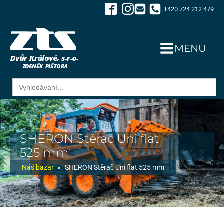
+420 724 212 479
MENU
Search
for:
SHERON Stěrač Uni flat
525 mm
Náš bazar
»
SHERON Stěrač Uni flat 525 mm