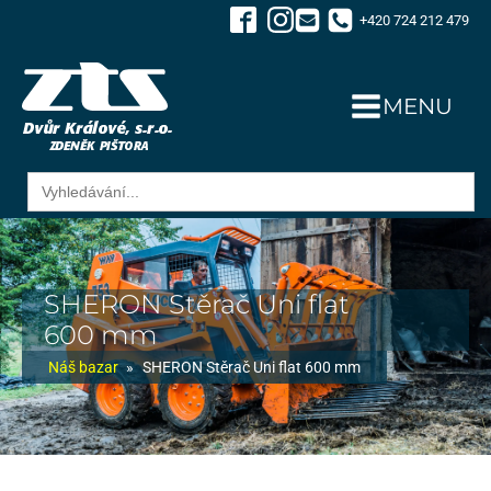
+420 724 212 479
MENU
Search
for:
SHERON Stěrač Uni flat
600 mm
Náš bazar
»
SHERON Stěrač Uni flat 600 mm