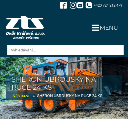
+420 724 212 479
MENU
Search
for:
SHERON UBROUSKY NA
RUCE 24 KS
Náš bazar
»
SHERON UBROUSKY NA RUCE 24 KS