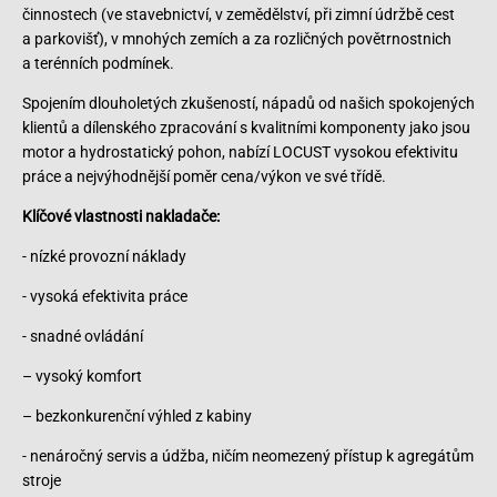
činnostech (ve stavebnictví, v zemědělství, při zimní údržbě cest
a parkovišť), v mnohých zemích a za rozličných povětrnostnich
a terénních podmínek.
Spojením dlouholetých zkušeností, nápadů od našich spokojených
klientů a dílenského zpracování s kvalitními komponenty jako jsou
motor a hydrostatický pohon, nabízí LOCUST vysokou efektivitu
práce a nejvýhodnější poměr cena/výkon ve své třídě.
Klíčové vlastnosti nakladače:
- nízké provozní náklady
- vysoká efektivita práce
- snadné ovládání
– vysoký komfort
– bezkonkurenční výhled z kabiny
- nenáročný servis a údžba, ničím neomezený přístup k agregátům
stroje