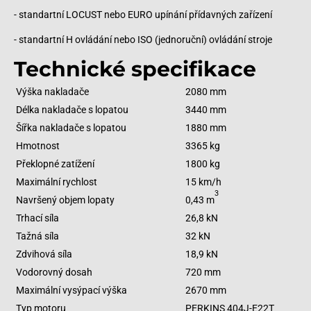
- standartní LOCUST nebo EURO upínání přídavných zařízení
- standartní H ovládání nebo ISO (jednoruční) ovládání stroje
Technické specifikace
Výška nakladače
2080 mm
Délka nakladače s lopatou
3440 mm
Šířka nakladače s lopatou
1880 mm
Hmotnost
3365 kg
Překlopné zatížení
1800 kg
Maximální rychlost
15 km/h
3
Navršený objem lopaty
0,43 m
Trhací síla
26,8 kN
Tažná síla
32 kN
Zdvihová síla
18,9 kN
Vodorovný dosah
720 mm
Maximální vysýpací výška
2670 mm
Typ motoru
PERKINS 404J-E22T