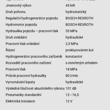
Jmenovitý výkon
45 kW
Druh pohonu
hydrostatický
Regulační hydrogenerátor pojezdu
BOSCH-REXROTH
Hydromotor pojezdu
BOSCH-REXROTH
Hydraulika pojezdu – pracovní tlak
35 MPa
Druh ovládání
hydraulické
Pracovní tlak ovládání
2,5 MPa
Řízení
prokluzováním kol
Hydrogenerátor pracovního zařízeník
konstantní
Rozvaděč pracovního zařízení
s otevřeným středem
Pracovní tlak
18 MPa
Průtok pracovní hydrauliky
80 l/min
Vyrovnávání lopaty
hydraulické
Výsledná hlučnost akustického výkonu
101 dB
Pneumatiky standardní
12 – 16,5
Elektrická instalace
12 V