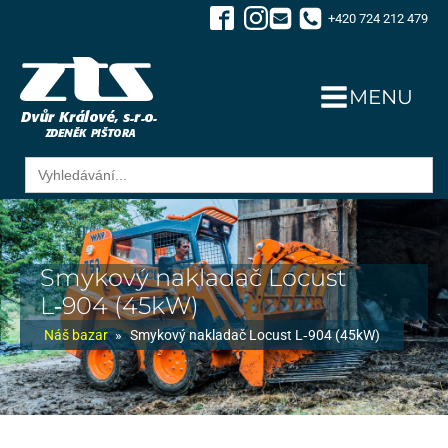
+420 724 212 479
MENU
Search
for:
Smykový nakladač Locust
L‑904 (45kW)
Náš bazar
»
Smykový nakladač Locust L‑904 (45kW)