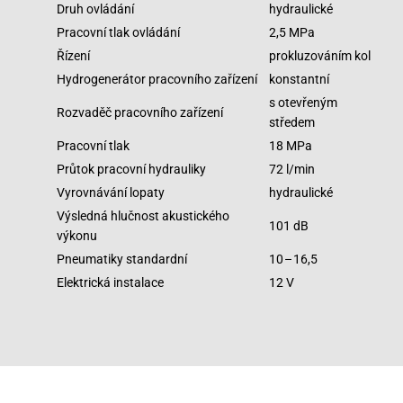
Druh ovládání
hydraulické
Pracovní tlak ovládání
2,5 MPa
Řízení
prokluzováním kol
Hydrogenerátor pracovního zařízení
konstantní
s otevřeným
Rozvaděč pracovního zařízení
středem
Pracovní tlak
18 MPa
Průtok pracovní hydrauliky
72 l/min
Vyrovnávání lopaty
hydraulické
Výsledná hlučnost akustického
101 dB
výkonu
Pneumatiky standardní
10 – 16,5
Elektrická instalace
12 V