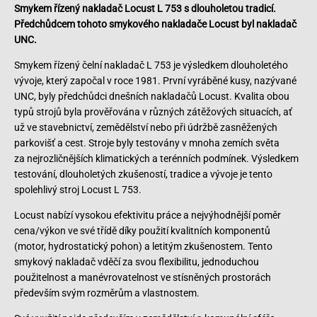
Smykem řízený nakladač Locust L 753 s dlouholetou tradicí.
Předchůdcem tohoto smykového nakladače Locust byl nakladač
UNC.
Smykem řízený čelní nakladač L 753 je výsledkem dlouholetého
vývoje, který započal v roce 1981. První vyráběné kusy, nazývané
UNC, byly předchůdci dnešních nakladačů Locust. Kvalita obou
typů strojů byla prověřována v různých zátěžových situacích, ať
už ve stavebnictví, zemědělství nebo při údržbě zasněžených
parkovišť a cest. Stroje byly testovány v mnoha zemích světa
za nejrozličnějších klimatických a terénních podmínek. Výsledkem
testování, dlouholetých zkušeností, tradice a vývoje je tento
spolehlivý stroj Locust L 753.
Locust nabízí vysokou efektivitu práce a nejvýhodnější poměr
cena/výkon ve své třídě díky použití kvalitních komponentů
(motor, hydrostatický pohon) a letitým zkušenostem. Tento
smykový nakladač vděčí za svou flexibilitu, jednoduchou
použitelnost a manévrovatelnost ve stísněných prostorách
především svým rozměrům a vlastnostem.