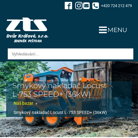
+420 724 212 479
MENU
Search
for:
Smykový nakladač Locust
L‑753 SPEED+ (36kW)
Náš bazar
»
Smykový nakladač Locust L‑753 SPEED+ (36kW)