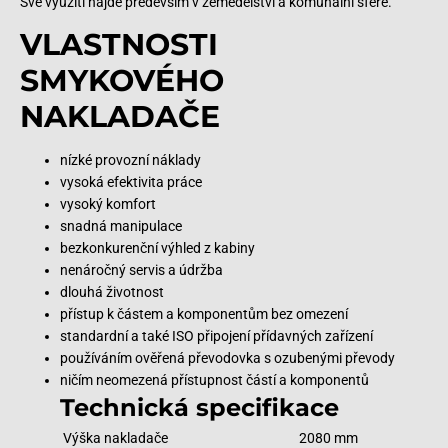
Své využití najde především v zemědělství a komunální sféře.
VLASTNOSTI
SMYKOVÉHO
NAKLADAČE
nízké provozní náklady
vysoká efektivita práce
vysoký komfort
snadná manipulace
bezkonkurenční výhled z kabiny
nenáročný servis a údržba
dlouhá životnost
přístup k částem a komponentům bez omezení
standardní a také ISO připojení přídavných zařízení
používáním ověřená převodovka s ozubenými převody
ničím neomezená přístupnost částí a komponentů
Technická specifikace
Výška nakladače
2080 mm