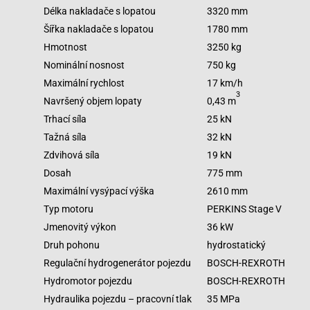
Délka nakladače s lopatou
3320 mm
Šířka nakladače s lopatou
1780 mm
Hmotnost
3250 kg
Nominální nosnost
750 kg
Maximální rychlost
17 km/h
3
Navršený objem lopaty
0,43 m
Trhací síla
25 kN
Tažná síla
32 kN
Zdvihová síla
19 kN
Dosah
775 mm
Maximální vysýpací výška
2610 mm
Typ motoru
PERKINS Stage V
Jmenovitý výkon
36 kW
Druh pohonu
hydrostatický
Regulační hydrogenerátor pojezdu
BOSCH-REXROTH
Hydromotor pojezdu
BOSCH-REXROTH
Hydraulika pojezdu – pracovní tlak
35 MPa