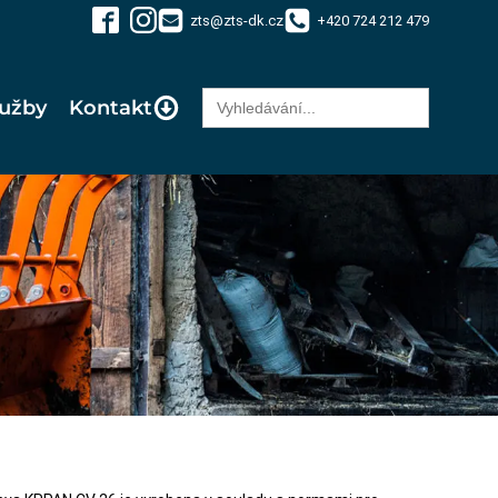
zts@zts-dk.cz
+420 724 212 479
Search
lužby
Kontakt
for: