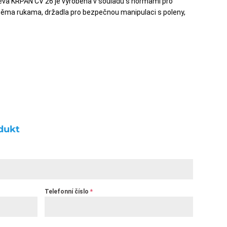
řeva KRPAN CV 26 je vyrobena v souladu s normami pro
ěma rukama, držadla pro bezpečnou manipulaci s poleny,
dukt
Telefonní číslo
*