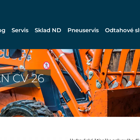
og
Servis
Sklad ND
Pneuservis
Odtahové s
AN CV 26