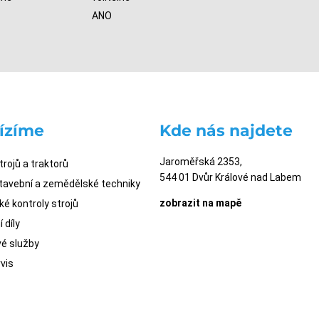
ANO
ízíme
Kde nás najdete
Jaroměřská 2353,
trojů a traktorů
544 01 Dvůr Králové nad Labem
stavební a zemědělské techniky
zobrazit na mapě
é kontroly strojů
 díly
é služby
vis