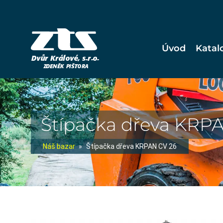
Úvod
Katal
Štípačka dřeva KRP
Náš bazar
»
Štípačka dřeva KRPAN CV 26