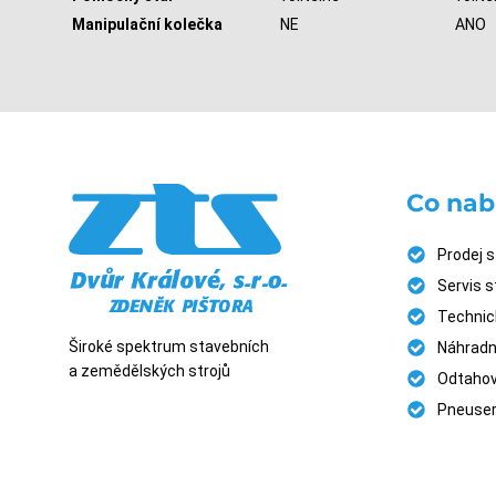
Manipulační kolečka
NE
ANO
Co nab
Prodej s
Servis 
Technick
Široké spektrum stavebních
Náhradní
a zemědělských strojů
Odtahov
Pneuser