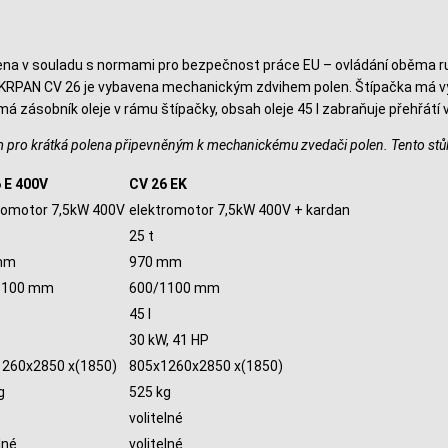
bena v souladu s normami pro bezpečnost práce EU – ovládání oběma r
va KRPAN CV 26 je vybavena mechanickým zdvihem polen. Štípačka má 
 zásobník oleje v rámu štípačky, obsah oleje 45 l zabraňuje přehřátí v 
pro krátká polena připevněným k mechanickému zvedači polen. Tento stůl 
 E 400V
CV 26 EK
romotor 7,5kW 400V
elektromotor 7,5kW 400V + kardan
25 t
mm
970 mm
1100 mm
600/1100 mm
45 l
30 kW, 41 HP
260x2850 x(1850)
805x1260x2850 x(1850)
g
525 kg
volitelné
lné
volitelné