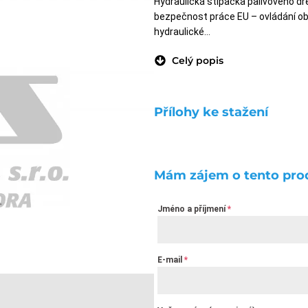
Hydraulická štípačka palivového d
bezpečnost práce EU – ovládání ob
hydraulické…
Celý popis
Přílohy ke stažení
Mám zájem o tento pro
Jméno a příjmení
*
E-mail
*