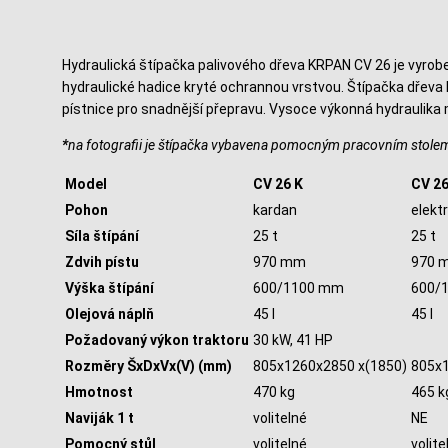
Hydraulická štípačka palivového dřeva KRPAN CV 26 je vyro
hydraulické hadice kryté ochrannou vrstvou. Štípačka dře
pístnice pro snadnější přepravu. Vysoce výkonná hydraulika má
*
na fotografii je štípačka vybavena pomocným pracovním stolem 
Model
CV 26 K
CV 26
Pohon
kardan
elekt
Síla štípání
25 t
25 t
Zdvih pístu
970 mm
970 
Výška štípání
600/1100 mm
600/
Olejová náplň
45 l
45 l
Požadovaný výkon traktoru
30 kW, 41 HP
Rozměry ŠxDxVx(V) (mm)
805x1260x2850 x(1850)
805x1
Hmotnost
470 kg
465 k
Naviják 1 t
volitelné
NE
Pomocný stůl
volitelné
volite