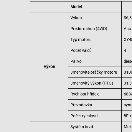
Model
Výkon
36,8
Přední náhon (4WD)
Ano 
Typ motoru
XY4
Počet válců
4
Palivo
dies
Výkon
Jmenovité otáčky motoru
3100
Jmenovitý výkon (PTO)
31,3
Rychlost hřídele
680/
Převodovka
syn
Počet rychlostí
8F +
Systém brzd
Mokr