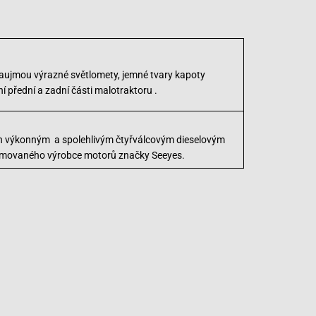
zaujmou výrazné světlomety, jemné tvary kapoty
ní přední a zadní části malotraktoru .
en výkonným a spolehlivým čtyřválcovým dieselovým
movaného výrobce motorů značky Seeyes.