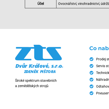
Účel
Ovocnářství, vinohradnictví, údržb
Co nab
Prodej s
Servis s
Technick
Náhradní
Široké spektrum stavebních
a zemědělských strojů
Odtahov
Pneuser