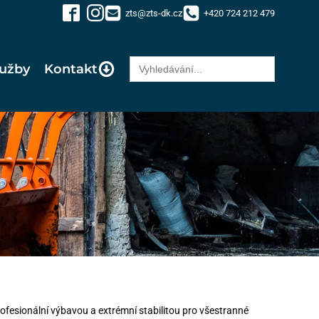
zts@zts-dk.cz
+420 724 212 479
Search
lužby
Kontakt
for:
rofesionální výbavou a extrémní stabilitou pro všestranné