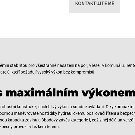
KONTAKTUJTE MĚ
mní stabilitou pro všestranné nasazení na poli, v lese i v komunálu. Tent
atelů, kteří požadují vysoký výkon bez kompromisů.
 s maximálním výkone
 robustní konstrukci, spolehlivý výkon a snadné ovládání. Díky kompaktní
ýbornou manévrovatelností díky hydraulickému posilovači řízení a bezpe
ou kapacitu zdvihu a 3bodový závěs kategorie I, což z něj dělá univerzáln
zpečný provoz i v těžkém terénu.