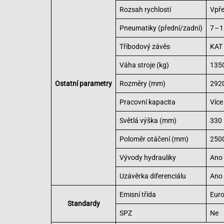
Rozsah rychlostí
Vpře
Pneumatiky (přední/zadní)
7 – 
Tříbodový závěs
KAT
Váha stroje (kg)
135
Ostatní parametry
Rozměry (mm)
292
Pracovní kapacita
Více
Světlá výška (mm)
330
Poloměr otáčení (mm)
250
Vývody hydrauliky
Ano
Uzávěrka diferenciálu
Ano
Emisní třída
Euro
Standardy
SPZ
Ne