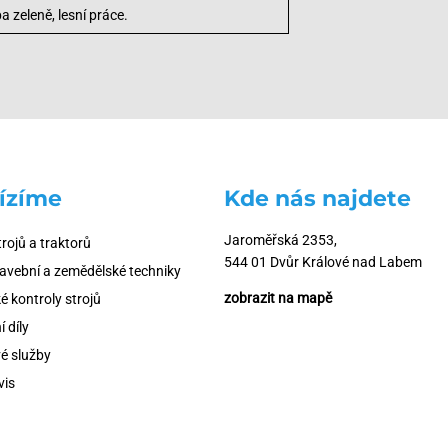
a zeleně, lesní práce.
ízíme
Kde nás najdete
Jaroměřská 2353,
trojů a traktorů
544 01 Dvůr Králové nad Labem
tavební a zemědělské techniky
zobrazit na mapě
é kontroly strojů
 díly
é služby
vis