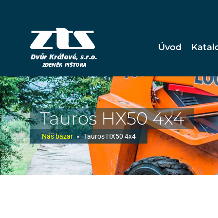
Úvod
Katal
Tauros HX50 4x4
Náš bazar
»
Tauros HX50 4x4