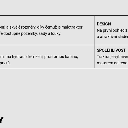
DESIGN
ní) a skvělé rozměry, díky čemuž je malotraktor
Na první pohled 
húře dostupné pozemky, sady a louky.
a atraktivní sladě
SPOLEHLIVOST
, má hydraulické řízení, prostornou kabinu,
Traktor je vybav
 prvků.
motorem od reno
Y