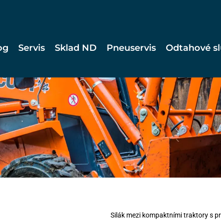
og
Servis
Sklad ND
Pneuservis
Odtahové s
Silák mezi kompaktními traktory s p