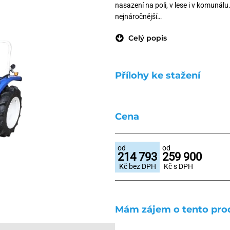
nasazení na poli, v lese i v komunálu
nejnáročnější…
Celý popis
Přílohy ke stažení
Cena
od
od
214 793
259 900
Kč bez DPH
Kč s DPH
Mám zájem o tento pro