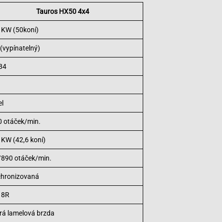
Tauros HX50 4x4
 KW (50koní)
(vypínatelný)
84
el
 otáček/min.
 KW (42,6 koní)
890 otáček/min.
chronizovaná
 8R
á lamelová brzda