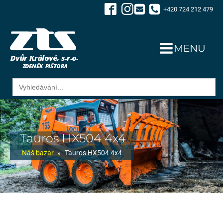
+420 724 212 479
MENU
Search
for:
Tauros HX504 4x4
Náš bazar
»
Tauros HX504 4x4