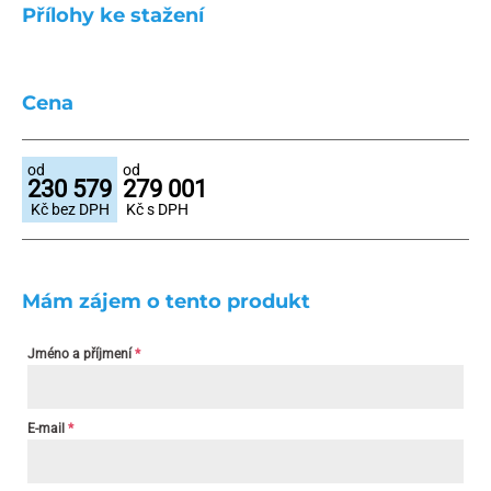
Přílohy ke stažení
Cena
od
od
230 579
279 001
Kč bez DPH
Kč s DPH
Mám zájem o tento produkt
Jméno a příjmení
*
E-mail
*