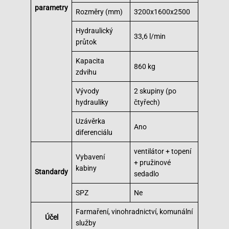
parametry
Rozměry (mm)
3200x1600x2500
Hydraulický
33,6 l/min
průtok
Kapacita
860 kg
zdvihu
Vývody
2 skupiny (po
hydrauliky
čtyřech)
Uzávěrka
Ano
diferenciálu
ventilátor + topení
Vybavení
+ pružinové
kabiny
Standardy
sedadlo
SPZ
Ne
Farmaření, vinohradnictví, komunální
Účel
služby