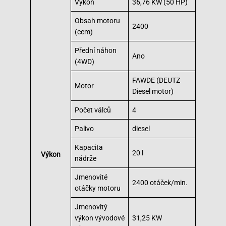
Výkon
36,76 KW (50 HP)
Obsah motoru
2400
(ccm)
Přední náhon
Ano
(4WD)
FAWDE (DEUTZ
Motor
Diesel motor)
Počet válců
4
Palivo
diesel
Kapacita
20 l
Výkon
nádrže
Jmenovité
2400 otáček/min.
otáčky motoru
Jmenovitý
výkon vývodové
31,25 KW