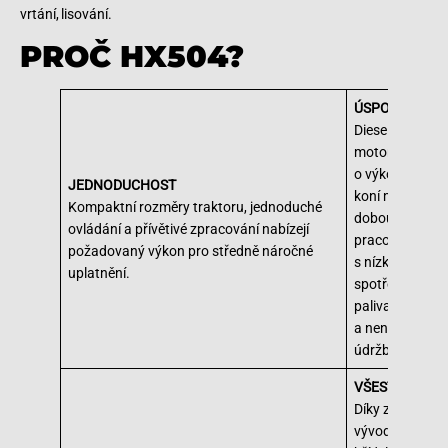
vrtání, lisování.
PROČ HX504?
ÚSPORNOST
Dieselový
motor
o výkonu 50
JEDNODUCHOST
koní má dlouh
Kompaktní rozměry traktoru, jednoduché
dobou
ovládání a přívětivé zpracování nabízejí
pracovní výdrž
požadovaný výkon pro středně náročné
s nízkou
uplatnění.
spotřebou
paliva
a nenáročnou
údržbou.
VŠESTRANOS
Díky zadní
vývodové