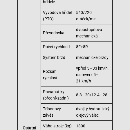
hřídele
Vývodová hřídel
540/720
(PTO)
otáček/min.
dvoustupňová
Převodovka
mechanická
Počet rychlostí
8F+8R
Systém brzd
mechanické brzdy
vpřed 5 – 33 km/h,
Rozsah
na reverz 5 –
rychlostí
21 km/h
Pneumatiky
8.3 – 20/12.4 – 28
(přední/zadní)
Tříbodový
dvojitý hydraulický
závěs
olejový válec
Váha stroje (kg)
1800
Ostatní