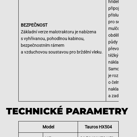
hřídeli lze
připojit řadu
příslušenství
pro sečení,
BEZPEČNOST
mulčování,
Základní verze malotraktoru je nabízena
obdělávání
s vyhřívanou, pohodlnou kabinou,
půdy nebo
bezpečnostním rámem
převoz středně
a vzduchovou soustavou pro brždění vleku.
těžkých
nákladů.
Samozřejmostí
je rozšíření
o čelní
nakladač
a zadní bagr.
TECHNICKÉ PARAMETRY
Model
Tauros HX504