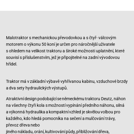
Malotraktor s mechanickou převodovkou a s čtyř- válcovým
motorem o výkonu 50 koní je určen pro náročnější uživatele
s ohledem na velikost traktoru a široké možnosti uplatnění, které
souvisí s příslušenstvím, jež je připojitelné na zadní vývodovou
hřídel.
Traktor má v základní výbavě vyhřívanou kabinu, vzduchové brzdy
a dva sety hydraulických výstupů.
Atraktivní design podobající se německému traktoru Deutz, náhon
na všechny čtyři kola s možností vypínání předního náhonu, silná
a výkonná hydraulika a kompaktní vzhled je skvělou volbou pro
každého, kdo hledá pomocníka na sečení a mulčování trávy,
převoz dřeva nebo
jiného nákladu, orání, kultivování půdy, přibližování dřeva,