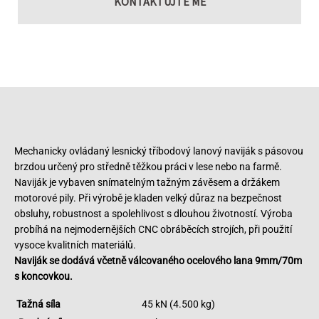
KONTAKTUJTE MĚ
Mechanicky ovládaný lesnický tříbodový lanový naviják s pásovou
brzdou určený pro středně těžkou práci v lese nebo na farmě.
Naviják je vybaven snímatelným tažným závěsem a držákem
motorové pily. Při výrobě je kladen velký důraz na bezpečnost
obsluhy, robustnost a spolehlivost s dlouhou životností. Výroba
probíhá na nejmodernějších CNC obráběcích strojích, při použití
vysoce kvalitních materiálů.
Naviják se dodává včetně válcovaného ocelového lana 9mm/70m
s koncovkou.
Tažná síla
45 kN (4.500 kg)