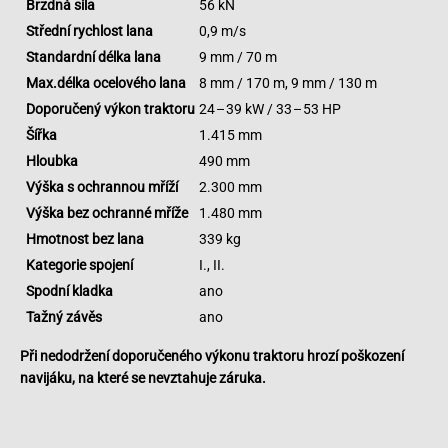
Brzdná síla
56 kN
Střední rychlost lana
0,9 m/s
Standardní délka lana
9 mm / 70 m
Max.délka ocelového lana
8 mm / 170 m, 9 mm / 130 m
Doporučený výkon traktoru
24 – 39 kW / 33 – 53 HP
Šířka
1.415 mm
Hloubka
490 mm
Výška s ochrannou mříží
2.300 mm
Výška bez ochranné mříže
1.480 mm
Hmotnost bez lana
339 kg
Kategorie spojení
I., II.
Spodní kladka
ano
Tažný závěs
ano
Při nedodržení doporučeného výkonu traktoru hrozí poškození
navijáku, na které se nevztahuje záruka.