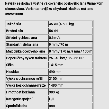
Naviják se dodává včetně válcovaného ocelového lana 9mm/70m
s koncovkou. Varianta navijáku s hydraul. kladkou má lano
9mm/100m.
Tažná síla
45 kN (4.500 kg)
Brzdná síla
56 kN
Střední rychlost lana
0,6 m/s
Standartní délka lana
9 mm / 70 m
Max.délka ocelového lana
8 mm / 170 m, 9 mm / 130 m
Doporučený výkon traktoru
26 – 40 kW / 35 – 55 HP
Šířka
1415 mm
Hloubka
490 mm
Výška s ochrannou mříží
2100 mm
Výška bez ochranné mříže
1480 mm
Hmotnost bez lana
383 kg
Kategorie spojení
I., II.
Spodní kladka
ano