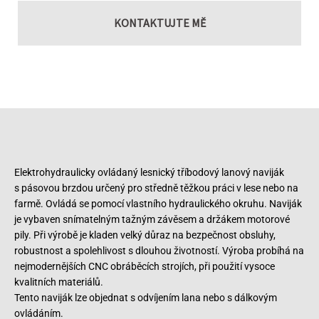
KONTAKTUJTE MĚ
Elektrohydraulicky ovládaný lesnický tříbodový lanový naviják
s pásovou brzdou určený pro středně těžkou práci v lese nebo na
farmě. Ovládá se pomocí vlastního hydraulického okruhu. Naviják
je vybaven snímatelným tažným závěsem a držákem motorové
pily. Při výrobě je kladen velký důraz na bezpečnost obsluhy,
robustnost a spolehlivost s dlouhou životností. Výroba probíhá na
nejmodernějších CNC obráběcích strojích, při použití vysoce
kvalitních materiálů.
Tento naviják lze objednat s odvíjením lana nebo s dálkovým
ovládáním.