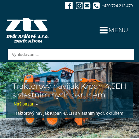
+420 724 212 479
MENU
Search
for:
Traktorový naviják Krpan 4,5EH
s vlastním hydr. okruhem
Náš bazar
»
Traktorový naviják Krpan 4,5EH s vlastním hydr. okruhem